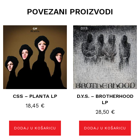
POVEZANI PROIZVODI
CSS – PLANTA LP
D.Y.S. – BROTHERHOOD
LP
18,45
€
28,50
€
DODAJ U KOŠARICU
DODAJ U KOŠARICU