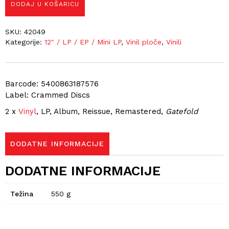
DODAJ U KOŠARICU
SKU:
42049
Kategorije:
12" / LP / EP / Mini LP
,
Vinil ploče
,
Vinili
Barcode: 5400863187576
Label: Crammed Discs
2 x
Vinyl
, LP, Album, Reissue, Remastered
,
Gatefold
DODATNE INFORMACIJE
DODATNE INFORMACIJE
Težina
550 g