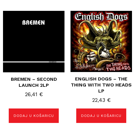
ENGLISH DOGS – THE
BREMEN – SECOND
THING WITH TWO HEADS
LAUNCH 2LP
LP
26,41
€
22,43
€
DODAJ U KOŠARICU
DODAJ U KOŠARICU