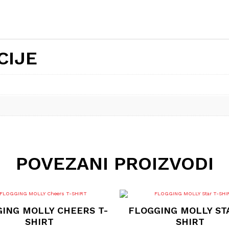
CIJE
POVEZANI PROIZVODI
Ovaj
Ovaj
proizvod
proizvod
ING MOLLY CHEERS T-
FLOGGING MOLLY ST
ima
ima
više
više
SHIRT
SHIRT
varijanti.
varijanti.