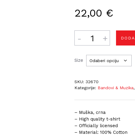
22,00
€
Količina
DODA
Size
SKU:
32670
Kategorije:
Bandovi & Muzika
– Muška, crna
– High quality t-shirt
– Officially licensed
– Material: 100% Cotton