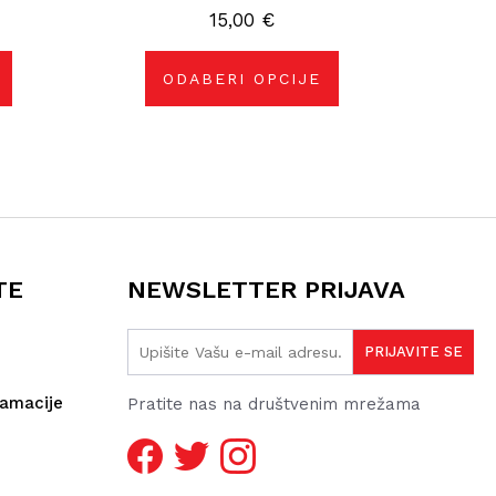
Opcije
15,00
€
se
mogu
odabrati
na
ODABERI OPCIJE
stranici
proizvoda
TE
NEWSLETTER PRIJAVA
lamacije
Pratite nas na društvenim mrežama