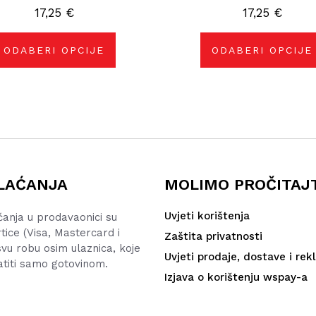
Opcije
Opcije
17,25
€
17,25
€
se
se
mogu
mogu
odabrati
odabrati
na
na
ODABERI OPCIJE
ODABERI OPCIJE
stranici
stranici
proizvoda
proizvoda
LAĆANJA
MOLIMO PROČITAJ
Uvjeti korištenja
ćanja u prodavaonici su
rtice (Visa, Mastercard i
Zaštita privatnosti
vu robu osim ulaznica, koje
Uvjeti prodaje, dostave i rek
atiti samo gotovinom.
Izjava o korištenju wspay-a