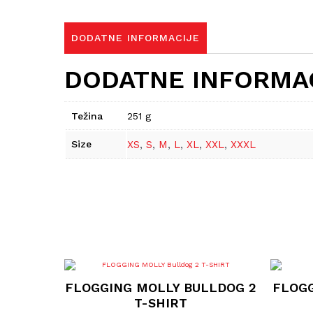
DODATNE INFORMACIJE
DODATNE INFORMA
Težina
251 g
Size
XS
,
S
,
M
,
L
,
XL
,
XXL
,
XXXL
Ovaj
proizvod
FLOGGING MOLLY BULLDOG 2
FLOGG
ima
više
T-SHIRT
varijanti.