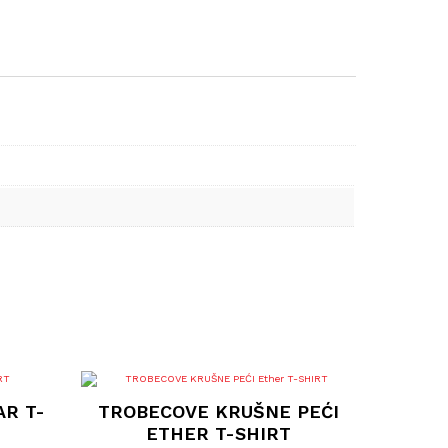
Ovaj
proizvod
AR T-
TROBECOVE KRUŠNE PEĆI
ima
više
ETHER T-SHIRT
varijanti.