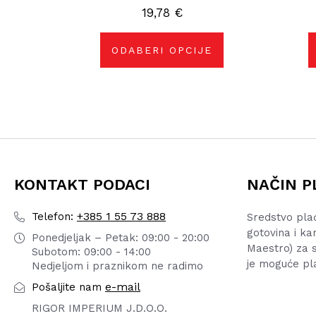
Opcije
19,78
€
se
mogu
odabrati
na
ODABERI OPCIJE
stranici
proizvoda
KONTAKT PODACI
NAČIN P
+385 1 55 73 888
Telefon:
Sredstvo pla
gotovina i ka
Ponedjeljak – Petak: 09:00 - 20:00
Maestro) za s
Subotom: 09:00 - 14:00
je moguće pl
Nedjeljom i praznikom ne radimo
e-mail
Pošaljite nam
RIGOR IMPERIUM J.D.O.O.