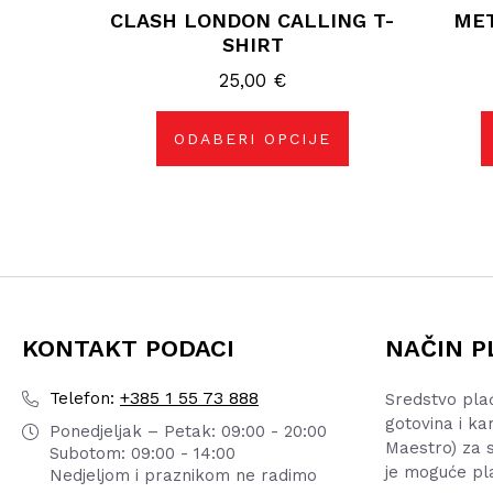
CLASH LONDON CALLING T-
MET
ima
više
SHIRT
varijanti.
Opcije
25,00
€
se
mogu
odabrati
na
ODABERI OPCIJE
stranici
proizvoda
KONTAKT PODACI
NAČIN P
+385 1 55 73 888
Telefon:
Sredstvo pla
gotovina i ka
Ponedjeljak – Petak: 09:00 - 20:00
Maestro) za s
Subotom: 09:00 - 14:00
je moguće pl
Nedjeljom i praznikom ne radimo