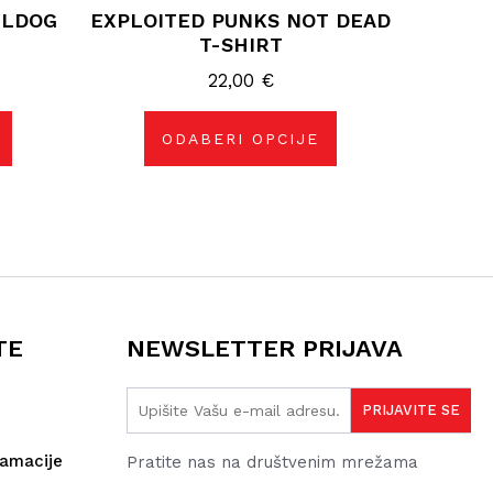
LLDOG
EXPLOITED PUNKS NOT DEAD
ima
više
T-SHIRT
varijanti.
Opcije
22,00
€
se
mogu
odabrati
na
ODABERI OPCIJE
stranici
proizvoda
TE
NEWSLETTER PRIJAVA
lamacije
Pratite nas na društvenim mrežama