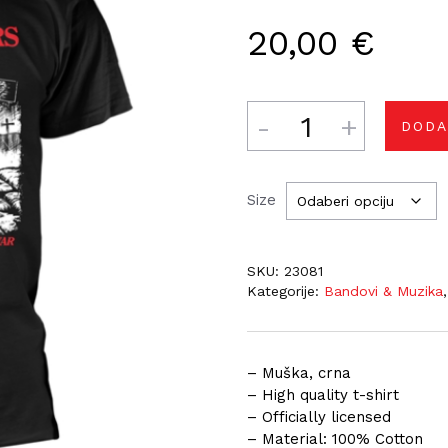
20,00
€
Količina
DODA
Size
SKU:
23081
Kategorije:
Bandovi & Muzika
– Muška, crna
– High quality t-shirt
– Officially licensed
– Material: 100% Cotton