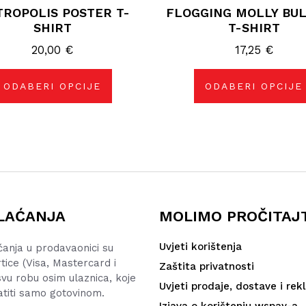
ROPOLIS POSTER T-
FLOGGING MOLLY BU
ima
ima
više
više
SHIRT
T-SHIRT
varijanti.
varijanti.
Opcije
Opcije
20,00
€
17,25
€
se
se
mogu
mogu
odabrati
odabrati
na
na
ODABERI OPCIJE
ODABERI OPCIJE
stranici
stranici
proizvoda
proizvoda
LAĆANJA
MOLIMO PROČITAJ
Uvjeti korištenja
ćanja u prodavaonici su
rtice (Visa, Mastercard i
Zaštita privatnosti
vu robu osim ulaznica, koje
Uvjeti prodaje, dostave i rek
atiti samo gotovinom.