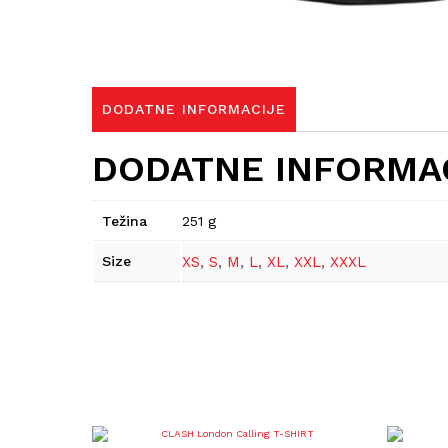
DODATNE INFORMACIJE
DODATNE INFORMA
Težina
251 g
Size
XS
,
S
,
M
,
L
,
XL
,
XXL
,
XXXL
Ovaj
proizvod