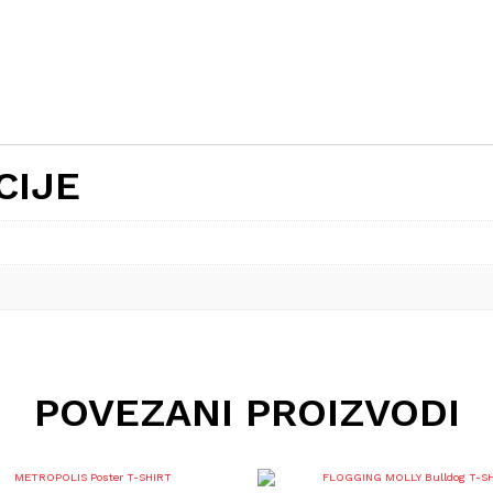
CIJE
POVEZANI PROIZVODI
Ovaj
Ovaj
proizvod
proizvod