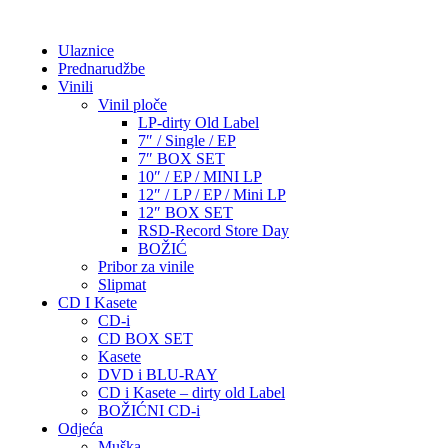
Ulaznice
Prednarudžbe
Vinili
Vinil ploče
LP-dirty Old Label
7″ / Single / EP
7″ BOX SET
10″ / EP / MINI LP
12″ / LP / EP / Mini LP
12″ BOX SET
RSD-Record Store Day
BOŽIĆ
Pribor za vinile
Slipmat
CD I Kasete
CD-i
CD BOX SET
Kasete
DVD i BLU-RAY
CD i Kasete – dirty old Label
BOŽIĆNI CD-i
Odjeća
Muška