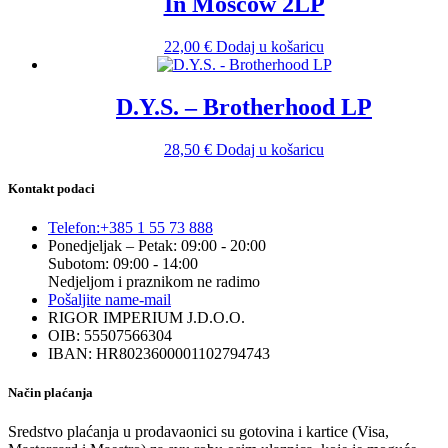
In Moscow 2LP
22,00
€
Dodaj u košaricu
D.Y.S. – Brotherhood LP
28,50
€
Dodaj u košaricu
Kontakt podaci
Telefon:
+385 1 55 73 888
Ponedjeljak – Petak: 09:00 - 20:00
Subotom: 09:00 - 14:00
Nedjeljom i praznikom ne radimo
Pošaljite nam
e-mail
RIGOR IMPERIUM J.D.O.O.
OIB: 55507566304
IBAN: HR8023600001102794743
Način plaćanja
Sredstvo plaćanja u prodavaonici su gotovina i kartice (Visa,