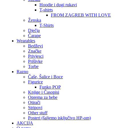
Hoodie i dugi rukavi
T-shirts
FROM ZAGREB WITH LOVE
Ženska
T-Shirts
Dječja
Čarape
Wearables
Bedževi
Značke
Privjesci
Prišivke
Torbe
Razno
Čaše, Šalice i Boce
Figurice
Funko POP
Knjige i Časopisi
Oprema za bebe
Otirači
Stripovi
Other stuff
Posteri (šaljemo isključivo HP-om)
AKCIJA