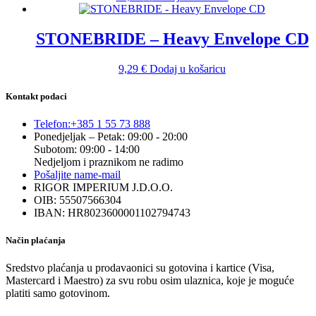
STONEBRIDE – Heavy Envelope CD
9,29
€
Dodaj u košaricu
Kontakt podaci
Telefon:
+385 1 55 73 888
Ponedjeljak – Petak: 09:00 - 20:00
Subotom: 09:00 - 14:00
Nedjeljom i praznikom ne radimo
Pošaljite nam
e-mail
RIGOR IMPERIUM J.D.O.O.
OIB: 55507566304
IBAN: HR8023600001102794743
Način plaćanja
Sredstvo plaćanja u prodavaonici su gotovina i kartice (Visa,
Mastercard i Maestro) za svu robu osim ulaznica, koje je moguće
platiti samo gotovinom.