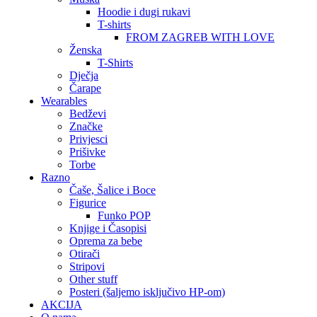
Hoodie i dugi rukavi
T-shirts
FROM ZAGREB WITH LOVE
Ženska
T-Shirts
Dječja
Čarape
Wearables
Bedževi
Značke
Privjesci
Prišivke
Torbe
Razno
Čaše, Šalice i Boce
Figurice
Funko POP
Knjige i Časopisi
Oprema za bebe
Otirači
Stripovi
Other stuff
Posteri (šaljemo isključivo HP-om)
AKCIJA