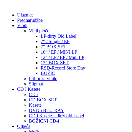
Ulaznice
Prednarudžbe
Vinili
Vinil ploče
LP-dirty Old Label
7″ / Single / EP
7″ BOX SET
10″ / EP / MINI LP
12″ / LP / EP / Mini LP
12″ BOX SET
RSD-Record Store Day
BOŽIĆ
Pribor za vinile
Slipmat
CD I Kasete
CD-i
CD BOX SET
Kasete
DVD i BLU-RAY
CD i Kasete – dirty old Label
BOŽIĆNI CD-i
Odjeća
Muška