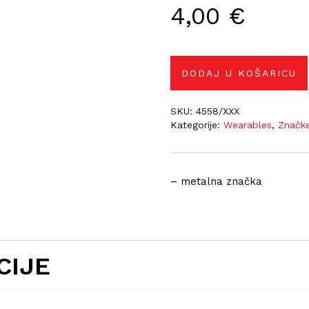
4,00
€
DODAJ U KOŠARICU
SKU:
4558/XXX
Kategorije:
Wearables
,
Značk
– metalna značka
CIJE