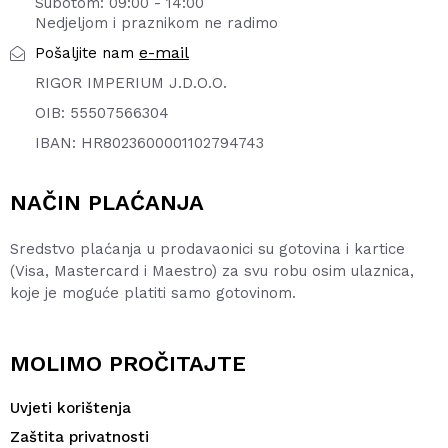
Subotom: 09:00 - 14:00
Nedjeljom i praznikom ne radimo
e-mail
Pošaljite nam
RIGOR IMPERIUM J.D.O.O.
OIB: 55507566304
IBAN: HR8023600001102794743
NAČIN PLAĆANJA
Sredstvo plaćanja u prodavaonici su gotovina i kartice
(Visa, Mastercard i Maestro) za svu robu osim ulaznica,
koje je moguće platiti samo gotovinom.
MOLIMO PROČITAJTE
Uvjeti korištenja
Zaštita privatnosti