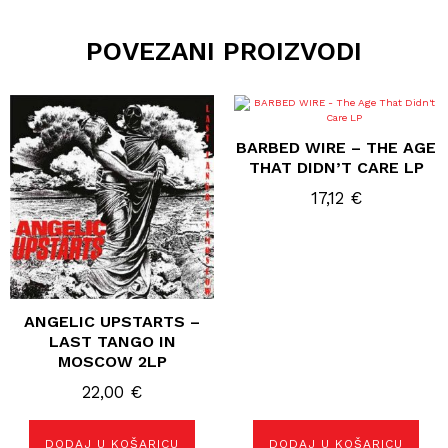
POVEZANI PROIZVODI
BARBED WIRE – THE AGE
THAT DIDN’T CARE LP
17,12
€
ANGELIC UPSTARTS –
LAST TANGO IN
MOSCOW 2LP
22,00
€
DODAJ U KOŠARICU
DODAJ U KOŠARICU