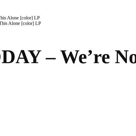
s Alone [color] LP
is Alone [color] LP
Y – We’re Not 