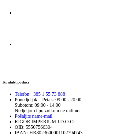
Kontakt podaci
Telefon:
+385 1 55 73 888
Ponedjeljak – Petak: 09:00 - 20:00
Subotom: 09:00 - 14:00
Nedjeljom i praznikom ne radimo
Pošaljite nam
e-mail
RIGOR IMPERIUM J.D.O.O.
OIB: 55507566304
IBAN: HR8023600001102794743