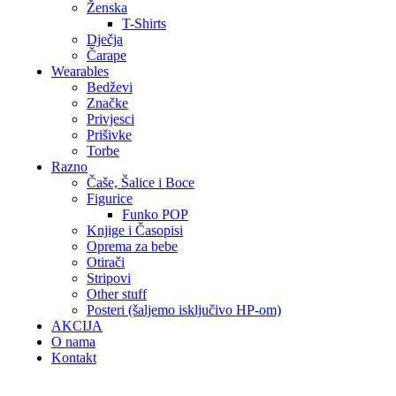
Ženska
T-Shirts
Dječja
Čarape
Wearables
Bedževi
Značke
Privjesci
Prišivke
Torbe
Razno
Čaše, Šalice i Boce
Figurice
Funko POP
Knjige i Časopisi
Oprema za bebe
Otirači
Stripovi
Other stuff
Posteri (šaljemo isključivo HP-om)
AKCIJA
O nama
Kontakt