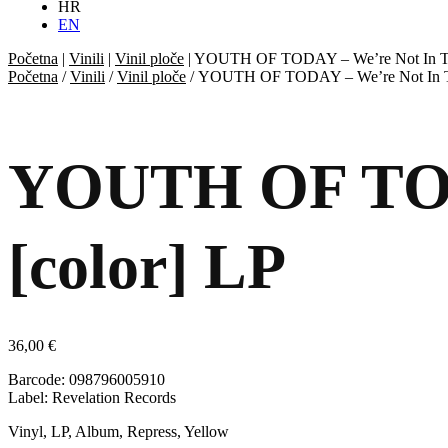
HR
EN
Početna
|
Vinili
|
Vinil ploče
|
YOUTH OF TODAY – We’re Not In Thi
Početna
/
Vinili
/
Vinil ploče
/ YOUTH OF TODAY – We’re Not In Th
YOUTH OF TODA
[color] LP
36,00
€
Barcode: 098796005910
Label: Revelation Records
Vinyl, LP, Album, Repress, Yellow