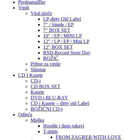
Prednarudžbe
Vinili
Vinil ploče
LP-dirty Old Label
7″ / Single / EP
7″ BOX SET
10″ / EP / MINI LP
12″ / LP / EP / Mini LP
12″ BOX SET
RSD-Record Store Day
BOŽIĆ
Pribor za vinile
Slipmat
CD I Kasete
CD-i
CD BOX SET
Kasete
DVD i BLU-RAY
CD i Kasete – dirty old Label
BOŽIĆNI CD-i
Odjeća
Muška
Hoodie i dugi rukavi
T-shirts
FROM ZAGREB WITH LOVE