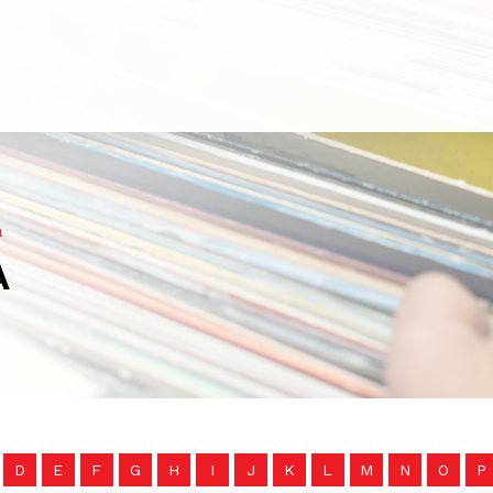
a
A
D
E
F
G
H
I
J
K
L
M
N
O
P