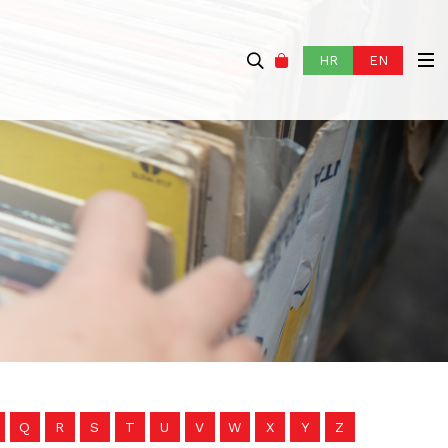
HR
EN
Q
R
S
T
U
V
W
X
Y
Z