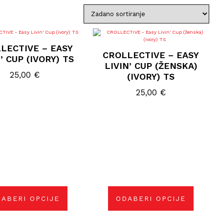
Ovaj
Ovaj
proizvod
proizvod
LECTIVE – EASY
ima
ima
CROLLECTIVE – EASY
više
više
’ CUP (IVORY) TS
varijanti.
varijanti.
LIVIN’ CUP (ŽENSKA)
Opcije
Opcije
25,00
€
(IVORY) TS
se
se
mogu
mogu
odabrati
25,00
odabrati
€
na
na
stranici
stranici
proizvoda
proizvoda
ABERI OPCIJE
ODABERI OPCIJE