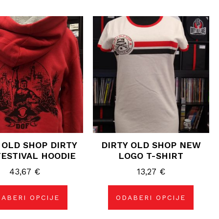
Ovaj
Ovaj
proizvod
proizvod
ima
ima
više
više
varijanti.
varijanti.
Opcije
Opcije
se
se
mogu
mogu
odabrati
odabrati
na
na
stranici
stranici
proizvoda
proizvoda
 OLD SHOP DIRTY
DIRTY OLD SHOP NEW
FESTIVAL HOODIE
LOGO T-SHIRT
43,67
€
13,27
€
ABERI OPCIJE
ODABERI OPCIJE