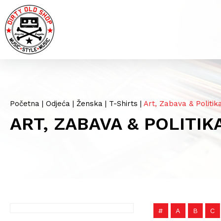
Početna
|
Odjeća
|
Ženska
|
T-Shirts
|
Art, Zabava & Politik
ART, ZABAVA & POLITIK
#
A
B
C