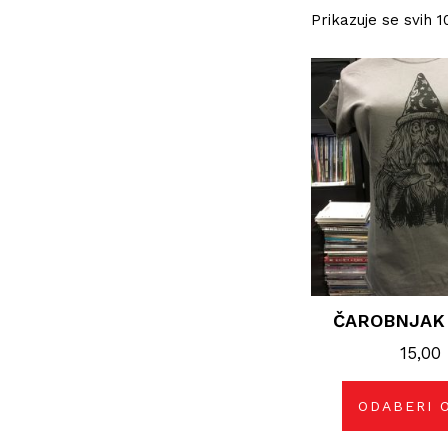
Prikazuje se svih 1
Ova
pro
ima
više
vari
Opc
se
mo
odab
na
stra
pro
ČAROBNJAK 
15,00
ODABERI 