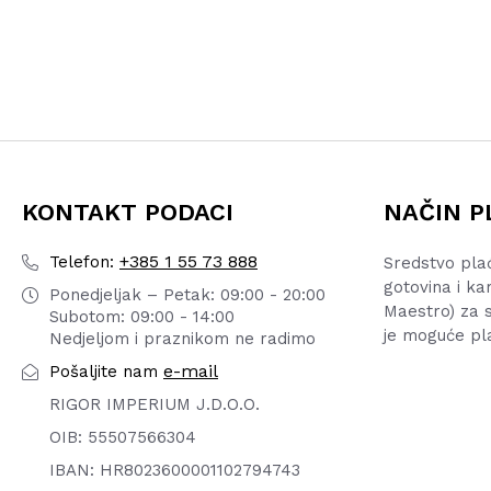
KONTAKT PODACI
NAČIN P
+385 1 55 73 888
Telefon:
Sredstvo pla
gotovina i ka
Ponedjeljak – Petak: 09:00 - 20:00
Maestro) za s
Subotom: 09:00 - 14:00
je moguće pl
Nedjeljom i praznikom ne radimo
e-mail
Pošaljite nam
RIGOR IMPERIUM J.D.O.O.
OIB: 55507566304
IBAN: HR8023600001102794743