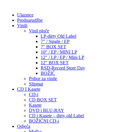
Ulaznice
Prednarudžbe
Vinili
Vinil ploče
LP-dirty Old Label
7″ / Single / EP
7″ BOX SET
10″ / EP / MINI LP
12″ / LP / EP / Mini LP
12″ BOX SET
RSD-Record Store Day
BOŽIĆ
Pribor za vinile
Slipmat
CD I Kasete
CD-i
CD BOX SET
Kasete
DVD i BLU-RAY
CD i Kasete – dirty old Label
BOŽIĆNI CD-i
Odjeća
Muška