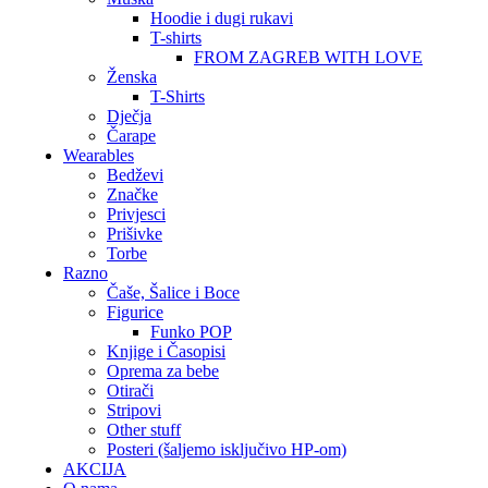
Hoodie i dugi rukavi
T-shirts
FROM ZAGREB WITH LOVE
Ženska
T-Shirts
Dječja
Čarape
Wearables
Bedževi
Značke
Privjesci
Prišivke
Torbe
Razno
Čaše, Šalice i Boce
Figurice
Funko POP
Knjige i Časopisi
Oprema za bebe
Otirači
Stripovi
Other stuff
Posteri (šaljemo isključivo HP-om)
AKCIJA