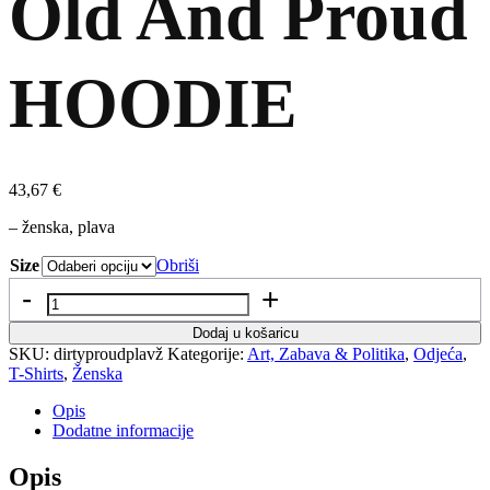
Old And Proud
HOODIE
43,67
€
– ženska, plava
Size
Obriši
Količina
Dodaj u košaricu
SKU:
dirtyproudplavž
Kategorije:
Art, Zabava & Politika
,
Odjeća
,
T-Shirts
,
Ženska
Opis
Dodatne informacije
Opis