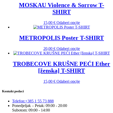
više
MOSKAU Violence & Sorrow T-
varijanti.
SHIRT
Opcije
se
mogu
Ovaj
15,00
€
Odaberi opcije
odabrati
proizvod
na
ima
stranici
više
METROPOLIS Poster T-SHIRT
proizvoda
varijanti.
Opcije
Ovaj
20,00
€
Odaberi opcije
se
proizvod
mogu
ima
odabrati
više
TROBECOVE KRUŠNE PEĆI Ether
na
varijanti.
stranici
[ženska] T-SHIRT
Opcije
proizvoda
se
mogu
Ovaj
15,00
€
Odaberi opcije
odabrati
proizvod
na
ima
Kontakt podaci
stranici
više
proizvoda
varijanti.
Telefon:
+385 1 55 73 888
Opcije
Ponedjeljak – Petak: 09:00 - 20:00
se
Subotom: 09:00 - 14:00
mogu