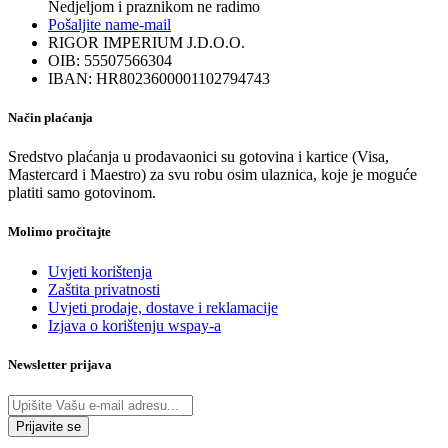
Nedjeljom i praznikom ne radimo
odabrati
Pošaljite nam
e-mail
na
RIGOR IMPERIUM J.D.O.O.
stranici
OIB: 55507566304
proizvoda
IBAN: HR8023600001102794743
Način plaćanja
Sredstvo plaćanja u prodavaonici su gotovina i kartice (Visa,
Mastercard i Maestro) za svu robu osim ulaznica, koje je moguće
platiti samo gotovinom.
Molimo pročitajte
Uvjeti korištenja
Zaštita privatnosti
Uvjeti prodaje, dostave i reklamacije
Izjava o korištenju wspay-a
Newsletter prijava