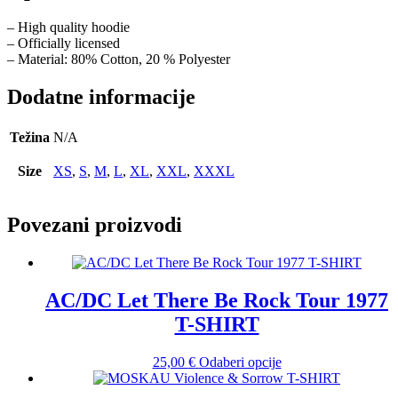
– High quality hoodie
– Officially licensed
– Material: 80% Cotton, 20 % Polyester
Dodatne informacije
Težina
N/A
Size
XS
,
S
,
M
,
L
,
XL
,
XXL
,
XXXL
Povezani proizvodi
AC/DC Let There Be Rock Tour 1977
T-SHIRT
Ovaj
25,00
€
Odaberi opcije
proizvod
ima