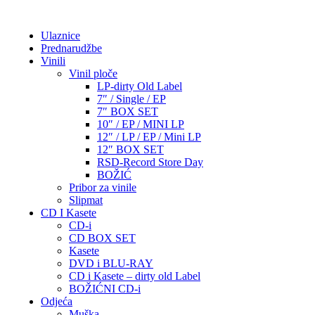
Ulaznice
Prednarudžbe
Vinili
Vinil ploče
LP-dirty Old Label
7″ / Single / EP
7″ BOX SET
10″ / EP / MINI LP
12″ / LP / EP / Mini LP
12″ BOX SET
RSD-Record Store Day
BOŽIĆ
Pribor za vinile
Slipmat
CD I Kasete
CD-i
CD BOX SET
Kasete
DVD i BLU-RAY
CD i Kasete – dirty old Label
BOŽIĆNI CD-i
Odjeća
Muška