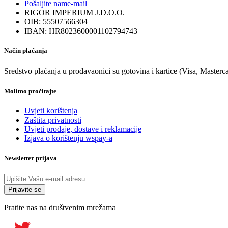
Pošaljite nam
e-mail
RIGOR IMPERIUM J.D.O.O.
OIB: 55507566304
IBAN: HR8023600001102794743
Način plaćanja
Sredstvo plaćanja u prodavaonici su gotovina i kartice (Visa, Masterc
Molimo pročitajte
Uvjeti korištenja
Zaštita privatnosti
Uvjeti prodaje, dostave i reklamacije
Izjava o korištenju wspay-a
Newsletter prijava
Pratite nas na društvenim mrežama