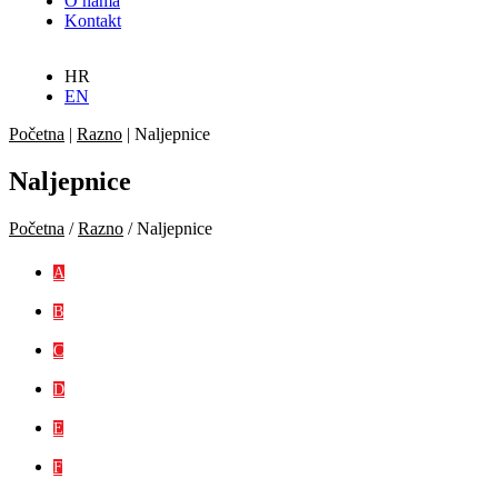
O nama
Kontakt
HR
EN
Početna
|
Razno
|
Naljepnice
Naljepnice
Početna
/
Razno
/ Naljepnice
A
B
C
D
E
F