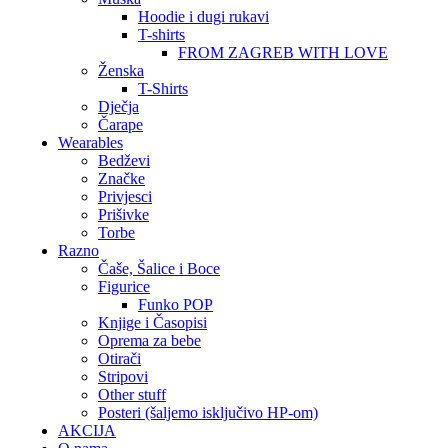
Hoodie i dugi rukavi
T-shirts
FROM ZAGREB WITH LOVE
Ženska
T-Shirts
Dječja
Čarape
Wearables
Bedževi
Značke
Privjesci
Prišivke
Torbe
Razno
Čaše, Šalice i Boce
Figurice
Funko POP
Knjige i Časopisi
Oprema za bebe
Otirači
Stripovi
Other stuff
Posteri (šaljemo isključivo HP-om)
AKCIJA