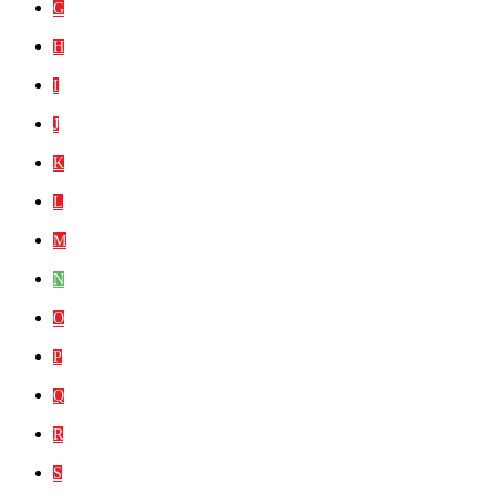
G
H
I
J
K
L
M
N
O
P
Q
R
S