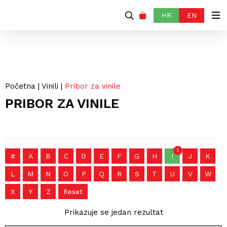
HR
EN
Početna
|
Vinili
|
Pribor za vinile
PRIBOR ZA VINILE
1
#
A
B
C
D
E
F
G
H
I
J
K
L
M
N
O
P
Q
R
S
T
U
V
W
X
Y
Z
Reset
Prikazuje se jedan rezultat