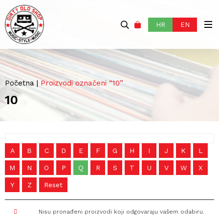
HR
EN
Početna
|
Proizvodi označeni “10”
10
A
B
C
D
E
F
G
H
I
J
K
L
M
N
O
P
Q
R
S
T
U
V
W
X
Y
Z
Reset
Nisu pronađeni proizvodi koji odgovaraju vašem odabiru.