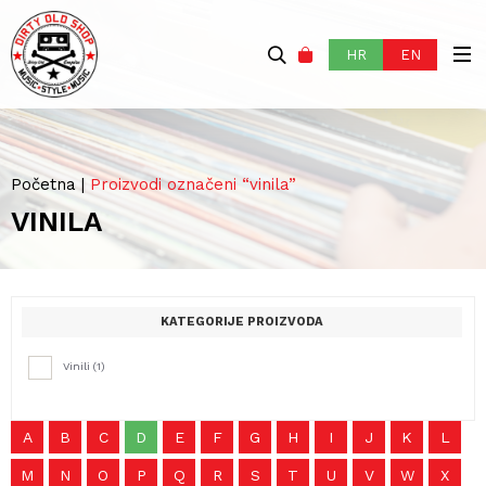
HR
EN
Početna
|
Proizvodi označeni “vinila”
VINILA
KATEGORIJE PROIZVODA
Vinili
(1)
A
B
C
D
E
F
G
H
I
J
K
L
M
N
O
P
Q
R
S
T
U
V
W
X