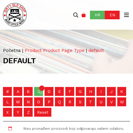
HR
EN
Početna
|
Product Product Page Type
|
default
DEFAULT
#
A
B
C
D
E
F
G
H
I
J
K
1211
L
M
N
O
P
Q
R
S
T
U
V
W
X
Y
Z
Reset
Nisu pronađeni proizvodi koji odgovaraju vašem odabiru.