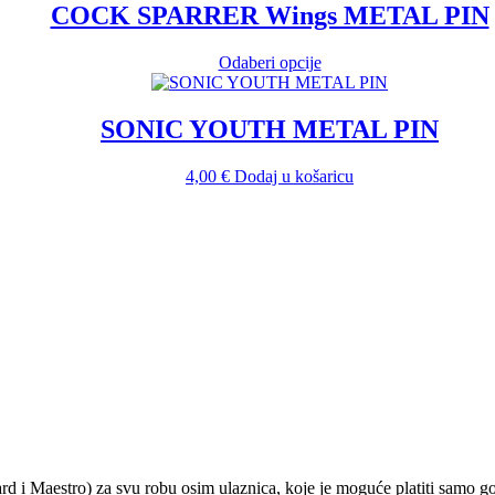
COCK SPARRER Wings METAL PIN
Ovaj
Odaberi opcije
proizvod
ima
više
SONIC YOUTH METAL PIN
varijanti.
Opcije
4,00
€
Dodaj u košaricu
se
mogu
odabrati
na
stranici
proizvoda
ard i Maestro) za svu robu osim ulaznica, koje je moguće platiti samo 