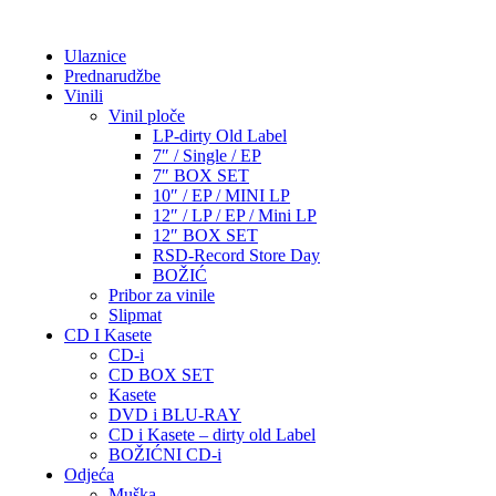
Ulaznice
Prednarudžbe
Vinili
Vinil ploče
LP-dirty Old Label
7″ / Single / EP
7″ BOX SET
10″ / EP / MINI LP
12″ / LP / EP / Mini LP
12″ BOX SET
RSD-Record Store Day
BOŽIĆ
Pribor za vinile
Slipmat
CD I Kasete
CD-i
CD BOX SET
Kasete
DVD i BLU-RAY
CD i Kasete – dirty old Label
BOŽIĆNI CD-i
Odjeća
Muška