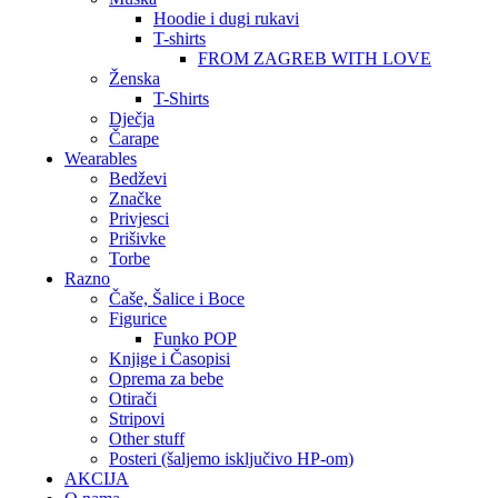
Hoodie i dugi rukavi
T-shirts
FROM ZAGREB WITH LOVE
Ženska
T-Shirts
Dječja
Čarape
Wearables
Bedževi
Značke
Privjesci
Prišivke
Torbe
Razno
Čaše, Šalice i Boce
Figurice
Funko POP
Knjige i Časopisi
Oprema za bebe
Otirači
Stripovi
Other stuff
Posteri (šaljemo isključivo HP-om)
AKCIJA