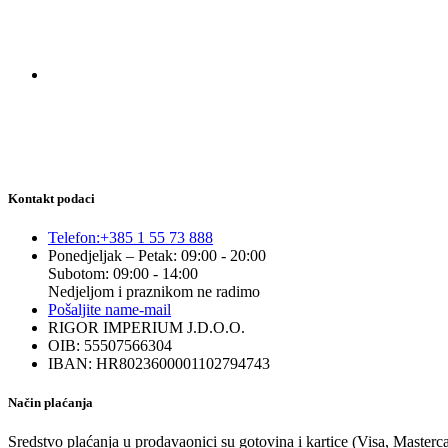
Kontakt podaci
Telefon:
+385 1 55 73 888
Ponedjeljak – Petak: 09:00 - 20:00
Subotom: 09:00 - 14:00
Nedjeljom i praznikom ne radimo
Pošaljite nam
e-mail
RIGOR IMPERIUM J.D.O.O.
OIB: 55507566304
IBAN: HR8023600001102794743
Način plaćanja
Sredstvo plaćanja u prodavaonici su gotovina i kartice (Visa, Masterc