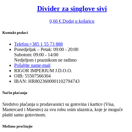
Divider za singlove sivi
0,66
€
Dodaj u košaricu
Kontakt podaci
Telefon:
+385 1 55 73 888
Ponedjeljak – Petak: 09:00 - 20:00
Subotom: 09:00 - 14:00
Nedjeljom i praznikom ne radimo
Pošaljite nam
e-mail
RIGOR IMPERIUM J.D.O.O.
OIB: 55507566304
IBAN: HR8023600001102794743
Način plaćanja
Sredstvo plaćanja u prodavaonici su gotovina i kartice (Visa,
Mastercard i Maestro) za svu robu osim ulaznica, koje je moguće
platiti samo gotovinom.
Molimo pročitajte