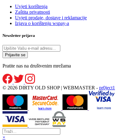
Uvjeti korištenja
Zaštita privatnosti
Uvjeti prodaje, dostave i reklamacije
Izjava o korištenju wspay-a
Newsletter prijava
Pratite nas na društvenim mrežama
© 2026 DIRTY OLD SHOP | WEBMASTER -
pr0ject1
×