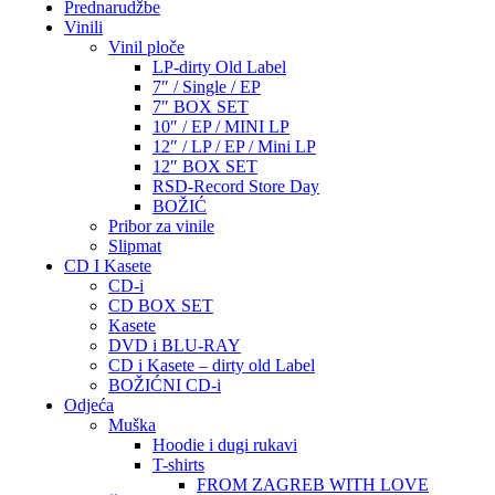
Prednarudžbe
Vinili
Vinil ploče
LP-dirty Old Label
7″ / Single / EP
7″ BOX SET
10″ / EP / MINI LP
12″ / LP / EP / Mini LP
12″ BOX SET
RSD-Record Store Day
BOŽIĆ
Pribor za vinile
Slipmat
CD I Kasete
CD-i
CD BOX SET
Kasete
DVD i BLU-RAY
CD i Kasete – dirty old Label
BOŽIĆNI CD-i
Odjeća
Muška
Hoodie i dugi rukavi
T-shirts
FROM ZAGREB WITH LOVE