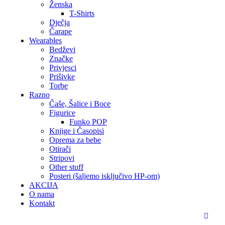
Ženska
T-Shirts
Dječja
Čarape
Wearables
Bedževi
Značke
Privjesci
Prišivke
Torbe
Razno
Čaše, Šalice i Boce
Figurice
Funko POP
Knjige i Časopisi
Oprema za bebe
Otirači
Stripovi
Other stuff
Posteri (šaljemo isključivo HP-om)
AKCIJA
O nama
Kontakt