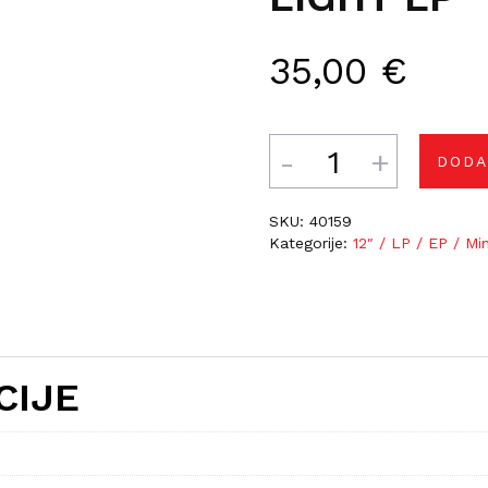
35,00
€
Količina
DODA
SKU:
40159
Kategorije:
12″ / LP / EP / Mi
CIJE