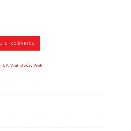
J U KOŠARICU
ni LP
,
Vinil ploče
,
Vinili