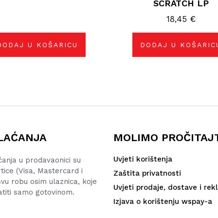
SCRATCH LP
18,45
€
DODAJ U KOŠARICU
DODAJ U KOŠARIC
LAĆANJA
MOLIMO PROČITAJ
Uvjeti korištenja
ćanja u prodavaonici su
rtice (Visa, Mastercard i
Zaštita privatnosti
vu robu osim ulaznica, koje
Uvjeti prodaje, dostave i rek
atiti samo gotovinom.
Izjava o korištenju wspay-a