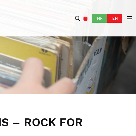
HR
EN
NS – ROCK FOR