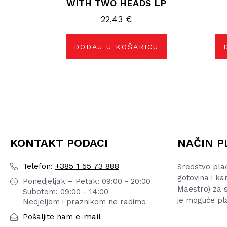
WITH TWO HEADS LP
22,43
€
DODAJ U KOŠARICU
KONTAKT PODACI
NAČIN P
+385 1 55 73 888
Telefon:
Sredstvo pla
gotovina i ka
Ponedjeljak – Petak: 09:00 - 20:00
Maestro) za s
Subotom: 09:00 - 14:00
je moguće pl
Nedjeljom i praznikom ne radimo
e-mail
Pošaljite nam