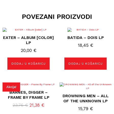
POVEZANI PROIZVODI
EATER – ALBUM [COLOR]
BATIDA – DOIS LP
LP
18,45
€
20,00
€
DODAJ U KOŠARICU
DODAJ U KOŠARICU
Akcija!
BARNES, DIGGER –
DROWNING MEN – ALL
FRAME BY FRAME LP
OF THE UNKNOWN LP
Izvorna
Trenutna
23,76
€
21,38
€
15,79
€
cijena
cijena