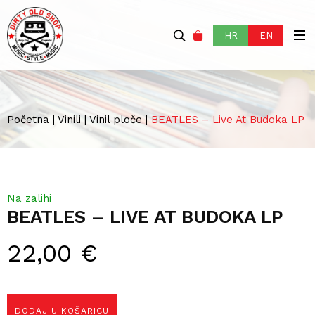
HR
EN
Početna
|
Vinili
|
Vinil ploče
|
BEATLES – Live At Budoka LP
Na zalihi
BEATLES – LIVE AT BUDOKA LP
22,00
€
DODAJ U KOŠARICU