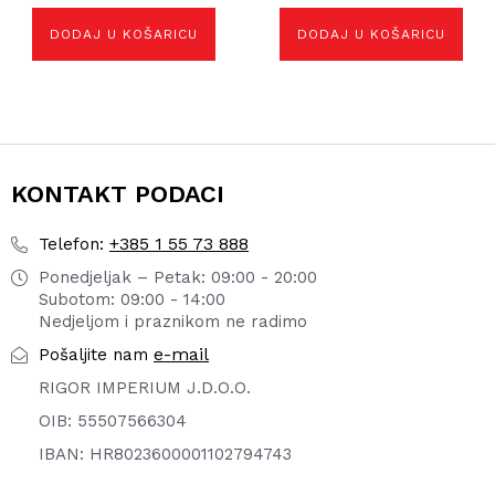
bila
je:
DODAJ U KOŠARICU
DODAJ U KOŠARICU
je:
21,38 €.
23,76 €.
KONTAKT PODACI
+385 1 55 73 888
Telefon:
Ponedjeljak – Petak: 09:00 - 20:00
Subotom: 09:00 - 14:00
Nedjeljom i praznikom ne radimo
e-mail
Pošaljite nam
RIGOR IMPERIUM J.D.O.O.
OIB: 55507566304
IBAN: HR8023600001102794743