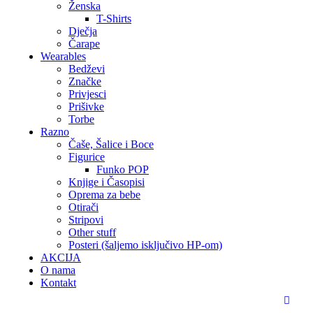
Ženska
T-Shirts
Dječja
Čarape
Wearables
Bedževi
Značke
Privjesci
Prišivke
Torbe
Razno
Čaše, Šalice i Boce
Figurice
Funko POP
Knjige i Časopisi
Oprema za bebe
Otirači
Stripovi
Other stuff
Posteri (šaljemo isključivo HP-om)
AKCIJA
O nama
Kontakt