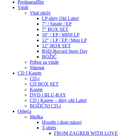
Prednarudžbe
Vinili
Vinil ploče
LP-dirty Old Label
7″ / Single / EP
7″ BOX SET
10″ / EP / MINI LP
12″ / LP / EP / Mini LP
12″ BOX SET
RSD-Record Store Day
BOŽIĆ
Pribor za vinile
Slipmat
CD I Kasete
CD-i
CD BOX SET
Kasete
DVD i BLU-RAY
CD i Kasete – dirty old Label
BOŽIĆNI CD-i
Odjeća
Muška
Hoodie i dugi rukavi
T-shirts
FROM ZAGREB WITH LOVE