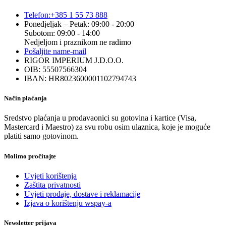
Telefon:
+385 1 55 73 888
Ponedjeljak – Petak: 09:00 - 20:00
Subotom: 09:00 - 14:00
Nedjeljom i praznikom ne radimo
Pošaljite nam
e-mail
RIGOR IMPERIUM J.D.O.O.
OIB: 55507566304
IBAN: HR8023600001102794743
Način plaćanja
Sredstvo plaćanja u prodavaonici su gotovina i kartice (Visa,
Mastercard i Maestro) za svu robu osim ulaznica, koje je moguće
platiti samo gotovinom.
Molimo pročitajte
Uvjeti korištenja
Zaštita privatnosti
Uvjeti prodaje, dostave i reklamacije
Izjava o korištenju wspay-a
Newsletter prijava