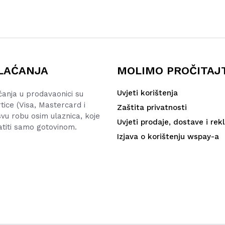
LAĆANJA
MOLIMO PROČITAJ
Uvjeti korištenja
ćanja u prodavaonici su
rtice (Visa, Mastercard i
Zaštita privatnosti
vu robu osim ulaznica, koje
Uvjeti prodaje, dostave i rek
atiti samo gotovinom.
Izjava o korištenju wspay-a