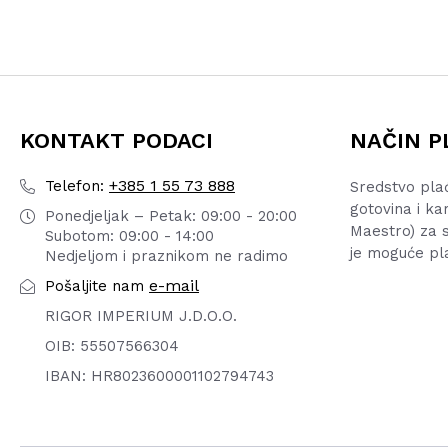
KONTAKT PODACI
NAČIN P
+385 1 55 73 888
Telefon:
Sredstvo pla
gotovina i ka
Ponedjeljak – Petak: 09:00 - 20:00
Maestro) za s
Subotom: 09:00 - 14:00
je moguće pl
Nedjeljom i praznikom ne radimo
e-mail
Pošaljite nam
RIGOR IMPERIUM J.D.O.O.
OIB: 55507566304
IBAN: HR8023600001102794743