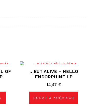
L OF
…BUT ALIVE – HELLO
P
ENDORPHINE LP
14,47
€
U
DODAJ U KOŠARICU