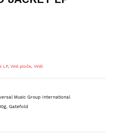
ni LP
,
Vinil ploče
,
Vinili
versal Music Group International
180g, Gatefold