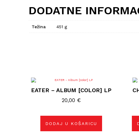
DODATNE INFORMA
Težina
451 g
EATER – ALBUM [COLOR] LP
C
20,00
€
DODAJ U KOŠARICU