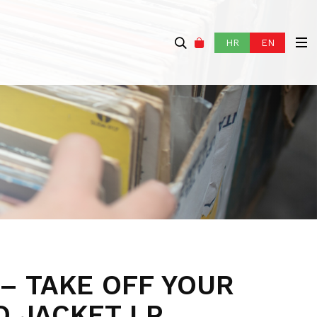
HR
EN
 – TAKE OFF YOUR
D JACKET LP