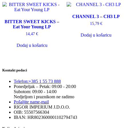
CHANNEL 3 – CH3 LP
BITTER SWEET KICKS –
15,79
€
Eat Your Young LP
14,47
€
Dodaj u košaricu
Dodaj u košaricu
Kontakt podaci
Telefon:
+385 1 55 73 888
Ponedjeljak – Petak: 09:00 - 20:00
Subotom: 09:00 - 14:00
Nedjeljom i praznikom ne radimo
Pošaljite nam
e-mail
RIGOR IMPERIUM J.D.O.O.
OIB: 55507566304
IBAN: HR8023600001102794743