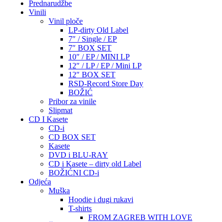
Prednarudžbe
Vinili
Vinil ploče
LP-dirty Old Label
7″ / Single / EP
7″ BOX SET
10″ / EP / MINI LP
12″ / LP / EP / Mini LP
12″ BOX SET
RSD-Record Store Day
BOŽIĆ
Pribor za vinile
Slipmat
CD I Kasete
CD-i
CD BOX SET
Kasete
DVD i BLU-RAY
CD i Kasete – dirty old Label
BOŽIĆNI CD-i
Odjeća
Muška
Hoodie i dugi rukavi
T-shirts
FROM ZAGREB WITH LOVE