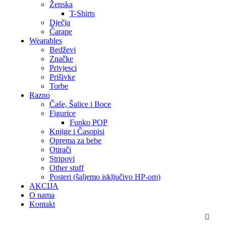
Ženska
T-Shirts
Dječja
Čarape
Wearables
Bedževi
Značke
Privjesci
Prišivke
Torbe
Razno
Čaše, Šalice i Boce
Figurice
Funko POP
Knjige i Časopisi
Oprema za bebe
Otirači
Stripovi
Other stuff
Posteri (šaljemo isključivo HP-om)
AKCIJA
O nama
Kontakt