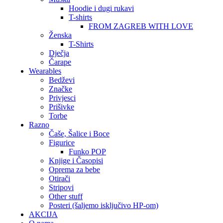
Hoodie i dugi rukavi
T-shirts
FROM ZAGREB WITH LOVE
Ženska
T-Shirts
Dječja
Čarape
Wearables
Bedževi
Značke
Privjesci
Prišivke
Torbe
Razno
Čaše, Šalice i Boce
Figurice
Funko POP
Knjige i Časopisi
Oprema za bebe
Otirači
Stripovi
Other stuff
Posteri (šaljemo isključivo HP-om)
AKCIJA