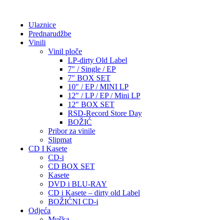
Ulaznice
Prednarudžbe
Vinili
Vinil ploče
LP-dirty Old Label
7″ / Single / EP
7″ BOX SET
10″ / EP / MINI LP
12″ / LP / EP / Mini LP
12″ BOX SET
RSD-Record Store Day
BOŽIĆ
Pribor za vinile
Slipmat
CD I Kasete
CD-i
CD BOX SET
Kasete
DVD i BLU-RAY
CD i Kasete – dirty old Label
BOŽIĆNI CD-i
Odjeća
Muška