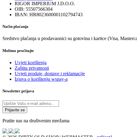
RIGOR IMPERIUM J.D.O.O.
OIB: 55507566304
IBAN: HR8023600001102794743
Način plaćanja
Sredstvo plaćanja u prodavaonici su gotovina i kartice (Visa, Masterc
Molimo pročitajte
Uvjeti korištenja
Zaštita privatnosti
Uvjeti prodaje, dostave i reklamacije
Izjava o korištenju wspay-a
Newsletter prijava
Pratite nas na društvenim mrežama