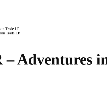
in Trade LP
kin Trade LP
Adventures in 