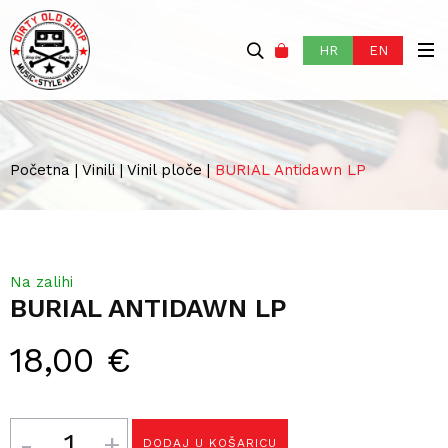
HR
EN
Početna
|
Vinili
|
Vinil ploče
|
BURIAL Antidawn LP
Na zalihi
BURIAL ANTIDAWN LP
18,00
€
Količina
DODAJ U KOŠARICU