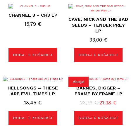
CHANNEL 3 – CH3 LP
CAVE, NICK AND THE BAD
15,79
€
SEEDS – TENDER PREY
LP
33,00
€
DODAJ U KOŠARICU
DODAJ U KOŠARICU
Akcija!
HELLSONGS – THESE
BARNES, DIGGER –
ARE EVIL TIMES LP
FRAME BY FRAME LP
Izvorna
Trenu
18,45
€
23,76
€
21,38
€
cijena
cijena
bila
je:
DODAJ U KOŠARICU
DODAJ U KOŠARICU
je:
21,38 