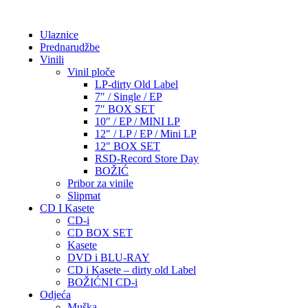
Ulaznice
Prednarudžbe
Vinili
Vinil ploče
LP-dirty Old Label
7″ / Single / EP
7″ BOX SET
10″ / EP / MINI LP
12″ / LP / EP / Mini LP
12″ BOX SET
RSD-Record Store Day
BOŽIĆ
Pribor za vinile
Slipmat
CD I Kasete
CD-i
CD BOX SET
Kasete
DVD i BLU-RAY
CD i Kasete – dirty old Label
BOŽIĆNI CD-i
Odjeća
Muška