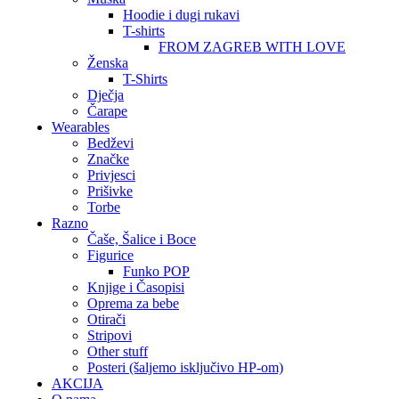
Hoodie i dugi rukavi
T-shirts
FROM ZAGREB WITH LOVE
Ženska
T-Shirts
Dječja
Čarape
Wearables
Bedževi
Značke
Privjesci
Prišivke
Torbe
Razno
Čaše, Šalice i Boce
Figurice
Funko POP
Knjige i Časopisi
Oprema za bebe
Otirači
Stripovi
Other stuff
Posteri (šaljemo isključivo HP-om)
AKCIJA