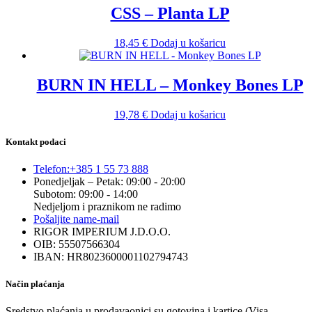
CSS – Planta LP
18,45
€
Dodaj u košaricu
BURN IN HELL – Monkey Bones LP
19,78
€
Dodaj u košaricu
Kontakt podaci
Telefon:
+385 1 55 73 888
Ponedjeljak – Petak: 09:00 - 20:00
Subotom: 09:00 - 14:00
Nedjeljom i praznikom ne radimo
Pošaljite nam
e-mail
RIGOR IMPERIUM J.D.O.O.
OIB: 55507566304
IBAN: HR8023600001102794743
Način plaćanja
Sredstvo plaćanja u prodavaonici su gotovina i kartice (Visa,