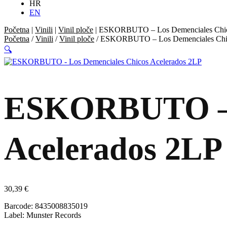
HR
EN
Početna
|
Vinili
|
Vinil ploče
|
ESKORBUTO – Los Demenciales Chic
Početna
/
Vinili
/
Vinil ploče
/ ESKORBUTO – Los Demenciales Chic
🔍
ESKORBUTO – L
Acelerados 2LP
30,39
€
Barcode: 8435008835019
Label: Munster Records