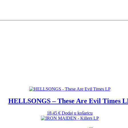
HELLSONGS – These Are Evil Times L
18,45
€
Dodaj u košaricu