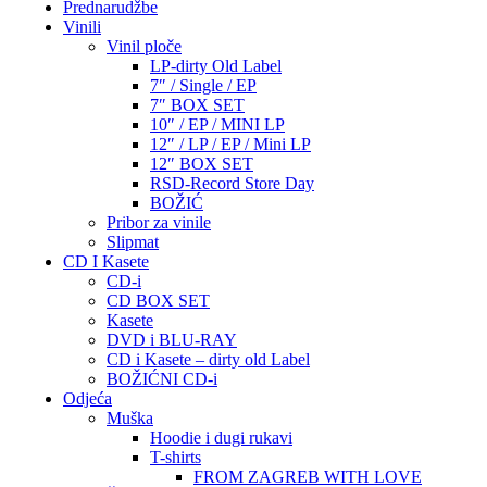
Prednarudžbe
Vinili
Vinil ploče
LP-dirty Old Label
7″ / Single / EP
7″ BOX SET
10″ / EP / MINI LP
12″ / LP / EP / Mini LP
12″ BOX SET
RSD-Record Store Day
BOŽIĆ
Pribor za vinile
Slipmat
CD I Kasete
CD-i
CD BOX SET
Kasete
DVD i BLU-RAY
CD i Kasete – dirty old Label
BOŽIĆNI CD-i
Odjeća
Muška
Hoodie i dugi rukavi
T-shirts
FROM ZAGREB WITH LOVE