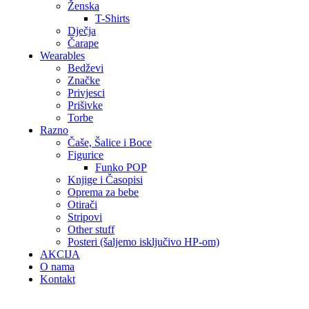
Ženska
T-Shirts
Dječja
Čarape
Wearables
Bedževi
Značke
Privjesci
Prišivke
Torbe
Razno
Čaše, Šalice i Boce
Figurice
Funko POP
Knjige i Časopisi
Oprema za bebe
Otirači
Stripovi
Other stuff
Posteri (šaljemo isključivo HP-om)
AKCIJA
O nama
Kontakt