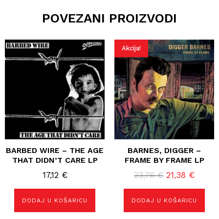
POVEZANI PROIZVODI
Akcija!
BARBED WIRE – THE AGE
BARNES, DIGGER –
THAT DIDN’T CARE LP
FRAME BY FRAME LP
Izvorna
Trenu
17,12
€
23,76
€
21,38
€
cijena
cijena
bila
je:
DODAJ U KOŠARICU
DODAJ U KOŠARICU
je:
21,38 