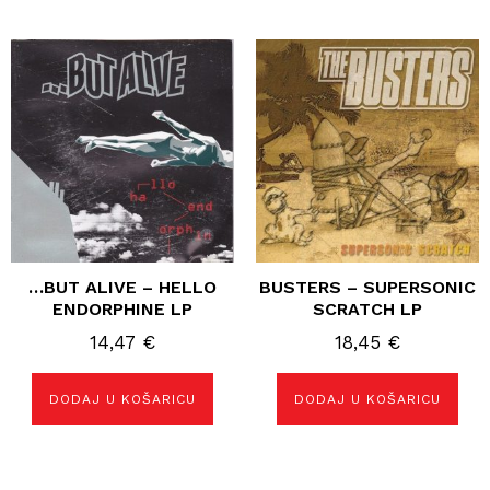
23,76 €.
…BUT ALIVE – HELLO
BUSTERS – SUPERSONIC
ENDORPHINE LP
SCRATCH LP
14,47
€
18,45
€
DODAJ U KOŠARICU
DODAJ U KOŠARICU