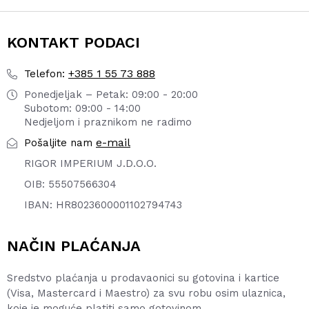
KONTAKT PODACI
+385 1 55 73 888
Telefon:
Ponedjeljak – Petak: 09:00 - 20:00
Subotom: 09:00 - 14:00
Nedjeljom i praznikom ne radimo
e-mail
Pošaljite nam
RIGOR IMPERIUM J.D.O.O.
OIB: 55507566304
IBAN: HR8023600001102794743
NAČIN PLAĆANJA
Sredstvo plaćanja u prodavaonici su gotovina i kartice
(Visa, Mastercard i Maestro) za svu robu osim ulaznica,
koje je moguće platiti samo gotovinom.