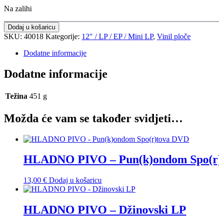
Na zalihi
Dodaj u košaricu
SKU:
40018
Kategorije:
12" / LP / EP / Mini LP
,
Vinil ploče
Dodatne informacije
Dodatne informacije
Težina
451 g
Možda će vam se također svidjeti…
HLADNO PIVO – Pun(k)ondom Spo(r
13,00
€
Dodaj u košaricu
HLADNO PIVO – Džinovski LP