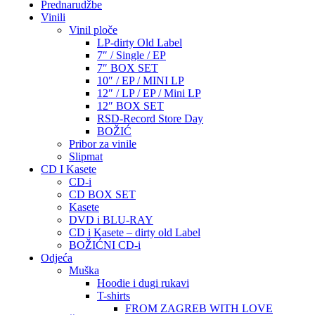
Prednarudžbe
Vinili
Vinil ploče
LP-dirty Old Label
7″ / Single / EP
7″ BOX SET
10″ / EP / MINI LP
12″ / LP / EP / Mini LP
12″ BOX SET
RSD-Record Store Day
BOŽIĆ
Pribor za vinile
Slipmat
CD I Kasete
CD-i
CD BOX SET
Kasete
DVD i BLU-RAY
CD i Kasete – dirty old Label
BOŽIĆNI CD-i
Odjeća
Muška
Hoodie i dugi rukavi
T-shirts
FROM ZAGREB WITH LOVE