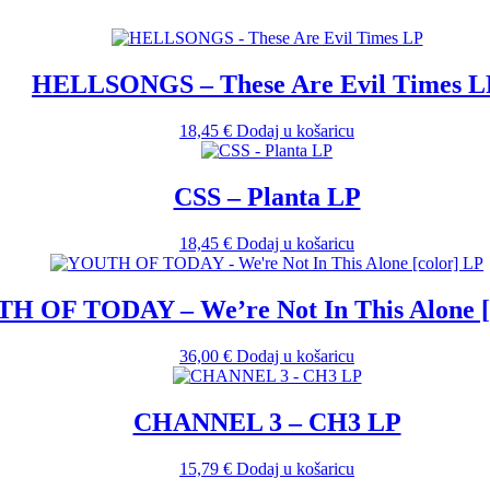
HELLSONGS – These Are Evil Times L
18,45
€
Dodaj u košaricu
CSS – Planta LP
18,45
€
Dodaj u košaricu
H OF TODAY – We’re Not In This Alone [
36,00
€
Dodaj u košaricu
CHANNEL 3 – CH3 LP
15,79
€
Dodaj u košaricu