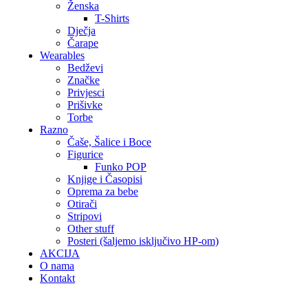
Ženska
T-Shirts
Dječja
Čarape
Wearables
Bedževi
Značke
Privjesci
Prišivke
Torbe
Razno
Čaše, Šalice i Boce
Figurice
Funko POP
Knjige i Časopisi
Oprema za bebe
Otirači
Stripovi
Other stuff
Posteri (šaljemo isključivo HP-om)
AKCIJA
O nama
Kontakt