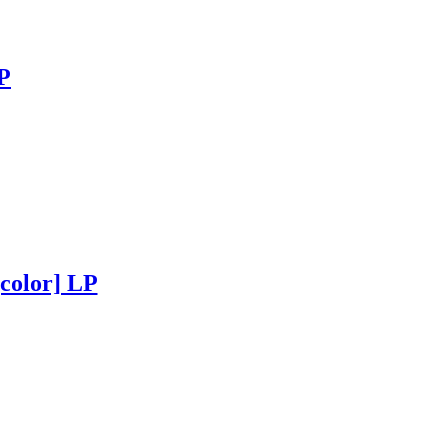
P
color] LP