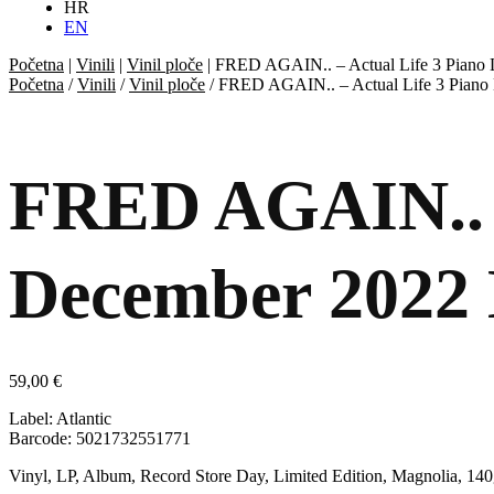
HR
EN
Početna
|
Vinili
|
Vinil ploče
|
FRED AGAIN.. – Actual Life 3 Piano
Početna
/
Vinili
/
Vinil ploče
/ FRED AGAIN.. – Actual Life 3 Piano
FRED AGAIN.. –
December 2022
59,00
€
Label: Atlantic
Barcode: 5021732551771
Vinyl, LP, Album, Record Store Day, Limited Edition, Magnolia, 14