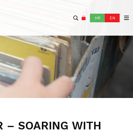
HR
EN
R – SOARING WITH