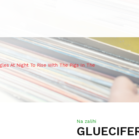
es At Night To Rise With The Pigs In The
Na zalihi
GLUECIFE