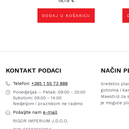
19,78
€
DODAJ U KOŠARICU
KONTAKT PODACI
NAČIN P
+385 1 55 73 888
Telefon:
Sredstvo pla
gotovina i ka
Ponedjeljak – Petak: 09:00 - 20:00
Maestro) za s
Subotom: 09:00 - 14:00
je moguće pl
Nedjeljom i praznikom ne radimo
e-mail
Pošaljite nam
RIGOR IMPERIUM J.D.O.O.