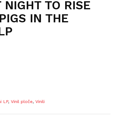
 NIGHT TO RISE
PIGS IN THE
LP
ni LP
,
Vinil ploče
,
Vinili
s