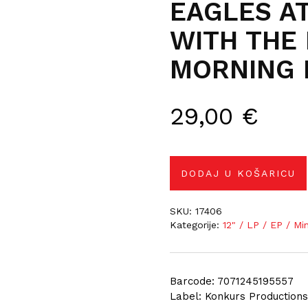
EAGLES AT
WITH THE 
MORNING 
29,00
€
DODAJ U KOŠARICU
SKU:
17406
Kategorije:
12" / LP / EP / Mi
Barcode: 7071245195557
Label: Konkurs Production