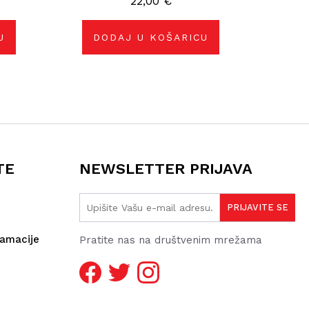
22,00
€
U
DODAJ U KOŠARICU
TE
NEWSLETTER PRIJAVA
lamacije
Pratite nas na društvenim mrežama