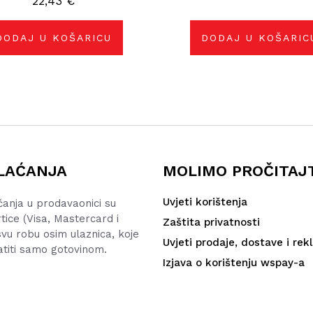
22,43
€
DODAJ U KOŠARICU
DODAJ U KOŠARIC
LAĆANJA
MOLIMO PROČITAJ
Uvjeti korištenja
ćanja u prodavaonici su
rtice (Visa, Mastercard i
Zaštita privatnosti
vu robu osim ulaznica, koje
Uvjeti prodaje, dostave i rek
atiti samo gotovinom.
Izjava o korištenju wspay-a