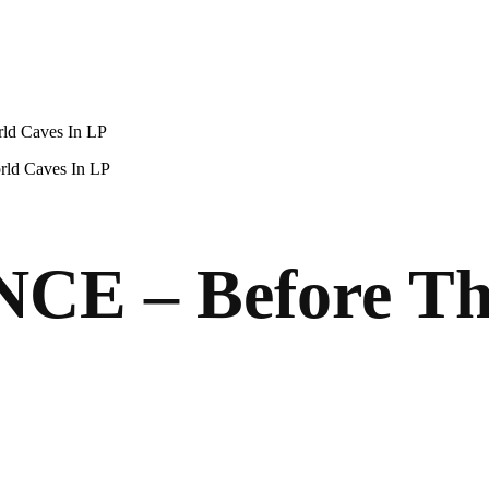
d Caves In LP
d Caves In LP
E – Before The