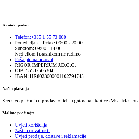
Kontakt podaci
Telefon:
+385 1 55 73 888
Ponedjeljak – Petak: 09:00 - 20:00
Subotom: 09:00 - 14:00
Nedjeljom i praznikom ne radimo
Pošaljite nam
e-mail
RIGOR IMPERIUM J.D.O.O.
OIB: 55507566304
IBAN: HR8023600001102794743
Način plaćanja
Sredstvo plaćanja u prodavaonici su gotovina i kartice (Visa, Masterc
Molimo pročitajte
Uvjeti korištenja
Zaštita privatnosti
Uvjeti prodaje, dostave i reklamacije