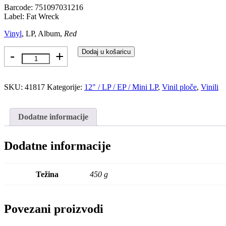
Barcode: 751097031216
Label: Fat Wreck
Vinyl
, LP, Album
,
Red
Količina
Dodaj u košaricu
SKU:
41817
Kategorije:
12" / LP / EP / Mini LP
,
Vinil ploče
,
Vinili
Dodatne informacije
Dodatne informacije
Težina
450 g
Povezani proizvodi