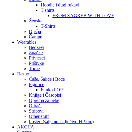
Hoodie i dugi rukavi
T-shirts
FROM ZAGREB WITH LOVE
Ženska
T-Shirts
Dječja
Čarape
Wearables
Bedževi
Značke
Privjesci
Prišivke
Torbe
Razno
Čaše, Šalice i Boce
Figurice
Funko POP
Knjige i Časopisi
Oprema za bebe
Otirači
Stripovi
Other stuff
Posteri (šaljemo isključivo HP-om)
AKCIJA