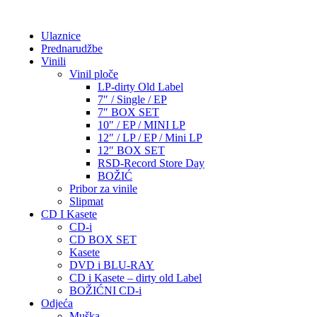
Ulaznice
Prednarudžbe
Vinili
Vinil ploče
LP-dirty Old Label
7″ / Single / EP
7″ BOX SET
10″ / EP / MINI LP
12″ / LP / EP / Mini LP
12″ BOX SET
RSD-Record Store Day
BOŽIĆ
Pribor za vinile
Slipmat
CD I Kasete
CD-i
CD BOX SET
Kasete
DVD i BLU-RAY
CD i Kasete – dirty old Label
BOŽIĆNI CD-i
Odjeća
Muška