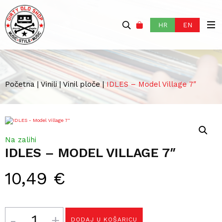
HR
EN
Početna
|
Vinili
|
Vinil ploče
|
IDLES – Model Village 7″
Na zalihi
IDLES – MODEL VILLAGE 7″
10,49
€
Količina
DODAJ U KOŠARICU