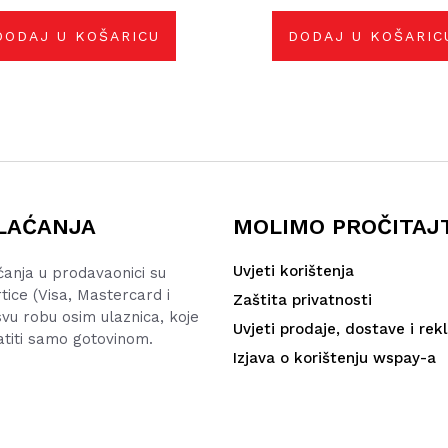
cijena
cijena
cijena
c
bila
je:
bila
je
DODAJ U KOŠARICU
DODAJ U KOŠARIC
je:
29,70 €.
je:
2
33,00 €.
30,00 €.
LAĆANJA
MOLIMO PROČITAJ
Uvjeti korištenja
ćanja u prodavaonici su
rtice (Visa, Mastercard i
Zaštita privatnosti
vu robu osim ulaznica, koje
Uvjeti prodaje, dostave i rek
atiti samo gotovinom.
Izjava o korištenju wspay-a