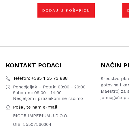
DODAJ U KOŠARICU
KONTAKT PODACI
NAČIN P
+385 1 55 73 888
Telefon:
Sredstvo pla
gotovina i ka
Ponedjeljak – Petak: 09:00 - 20:00
Maestro) za s
Subotom: 09:00 - 14:00
je moguće pl
Nedjeljom i praznikom ne radimo
e-mail
Pošaljite nam
RIGOR IMPERIUM J.D.O.O.
OIB: 55507566304