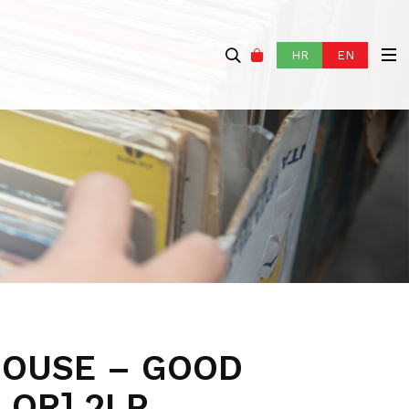
HR
EN
OUSE – GOOD
LOR] 2LP