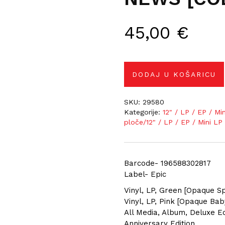
45,00
€
DODAJ U KOŠARICU
SKU:
29580
Kategorije:
12" / LP / EP / Mi
ploče/12" / LP / EP / Mini LP
Barcode- 196588302817
Label- Epic
Vinyl, LP, Green [Opaque S
Vinyl, LP, Pink [Opaque Bab
All Media, Album, Deluxe Ed
Anniversary Edition