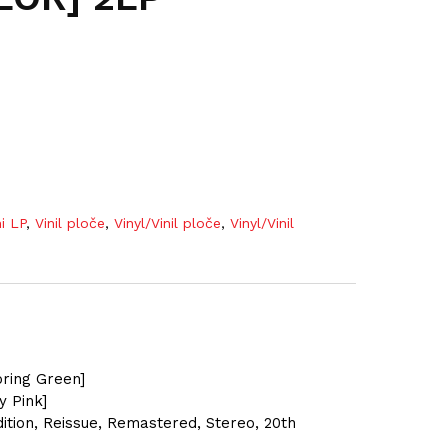
ni LP
,
Vinil ploče
,
Vinyl/Vinil ploče
,
Vinyl/Vinil
pring Green]
y Pink]
ition, Reissue, Remastered, Stereo, 20th