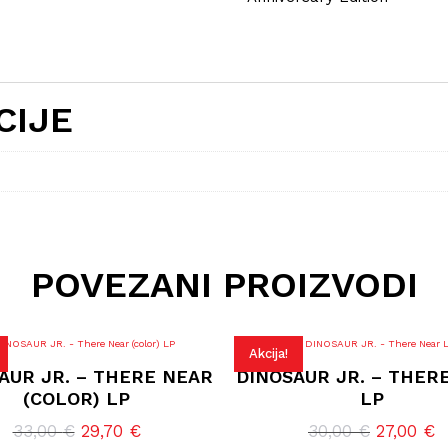
CIJE
POVEZANI PROIZVODI
Akcija!
AUR JR. – THERE NEAR
DINOSAUR JR. – THER
(COLOR) LP
LP
Izvorna
Trenutna
Izvorna
T
33,00
€
29,70
€
30,00
€
27,00
€