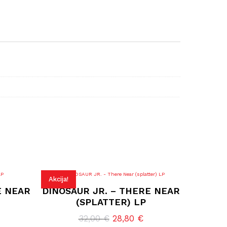
Akcija!
E NEAR
DINOSAUR JR. – THERE NEAR
(SPLATTER) LP
renutna
Izvorna
Trenutna
32,00
€
28,80
€