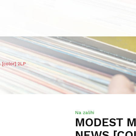
color] 2LP
Na zalihi
MODEST M
NEWS [CO