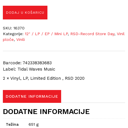
DODAJ U KOŠARICU
SKU:
16370
Kategorije:
12" / LP / EP / Mini LP
,
RSD-Record Store Day
,
Vinil
ploče
,
Vinili
Barcode: 742338383683
Label: Tidal Waves Music
2 × Vinyl, LP, Limited Edition , RSD 2020
DODATNE INFORMACIJE
DODATNE INFORMACIJE
Težina
651 g