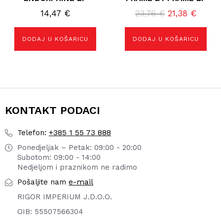
Izvorna
Trenu
14,47
€
23,76
€
21,38
€
cijena
cijena
bila
je:
DODAJ U KOŠARICU
DODAJ U KOŠARICU
je:
21,38 
23,76 €.
KONTAKT PODACI
+385 1 55 73 888
Telefon:
Ponedjeljak – Petak: 09:00 - 20:00
Subotom: 09:00 - 14:00
Nedjeljom i praznikom ne radimo
e-mail
Pošaljite nam
RIGOR IMPERIUM J.D.O.O.
OIB: 55507566304