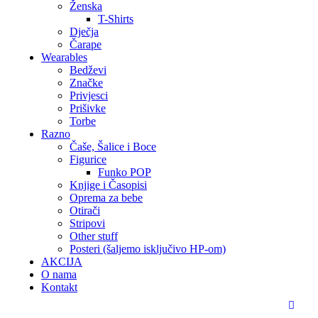
Ženska
T-Shirts
Dječja
Čarape
Wearables
Bedževi
Značke
Privjesci
Prišivke
Torbe
Razno
Čaše, Šalice i Boce
Figurice
Funko POP
Knjige i Časopisi
Oprema za bebe
Otirači
Stripovi
Other stuff
Posteri (šaljemo isključivo HP-om)
AKCIJA
O nama
Kontakt