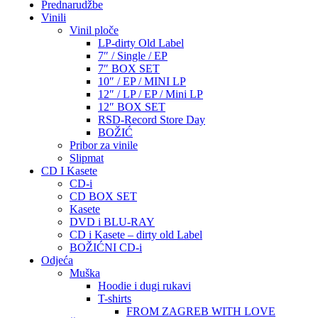
Prednarudžbe
Vinili
Vinil ploče
LP-dirty Old Label
7″ / Single / EP
7″ BOX SET
10″ / EP / MINI LP
12″ / LP / EP / Mini LP
12″ BOX SET
RSD-Record Store Day
BOŽIĆ
Pribor za vinile
Slipmat
CD I Kasete
CD-i
CD BOX SET
Kasete
DVD i BLU-RAY
CD i Kasete – dirty old Label
BOŽIĆNI CD-i
Odjeća
Muška
Hoodie i dugi rukavi
T-shirts
FROM ZAGREB WITH LOVE