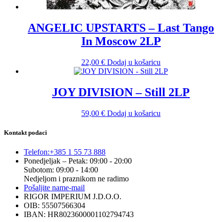
ANGELIC UPSTARTS – Last Tango
In Moscow 2LP
22,00
€
Dodaj u košaricu
JOY DIVISION – Still 2LP
59,00
€
Dodaj u košaricu
Kontakt podaci
Telefon:
+385 1 55 73 888
Ponedjeljak – Petak: 09:00 - 20:00
Subotom: 09:00 - 14:00
Nedjeljom i praznikom ne radimo
Pošaljite nam
e-mail
RIGOR IMPERIUM J.D.O.O.
OIB: 55507566304
IBAN: HR8023600001102794743