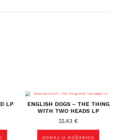
OD LP
ENGLISH DOGS – THE THING
WITH TWO HEADS LP
22,43
€
U
DODAJ U KOŠARICU