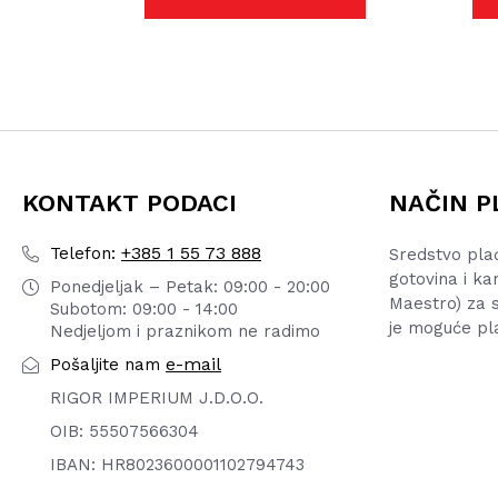
KONTAKT PODACI
NAČIN P
+385 1 55 73 888
Telefon:
Sredstvo pla
gotovina i ka
Ponedjeljak – Petak: 09:00 - 20:00
Maestro) za s
Subotom: 09:00 - 14:00
je moguće pl
Nedjeljom i praznikom ne radimo
e-mail
Pošaljite nam
RIGOR IMPERIUM J.D.O.O.
OIB: 55507566304
IBAN: HR8023600001102794743