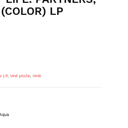
(COLOR) LP
ni LP
,
Vinil ploče
,
Vinili
 Aqua