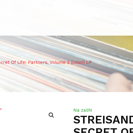
et Of Life: Partners, Volume 2 (color) LP
Na zalihi
STREISAND
SECRET OF