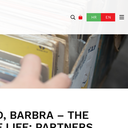
HR
EN
, BARBRA – THE
 LIFE: PARTNERS,