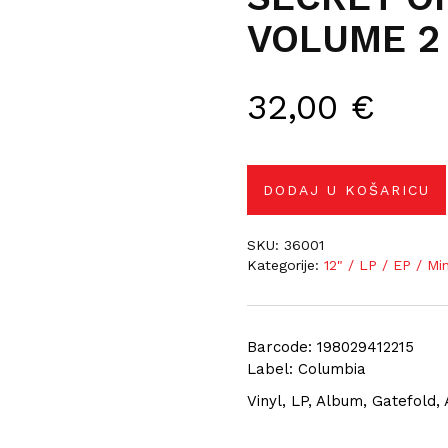
VOLUME 2 
32,00
€
DODAJ U KOŠARICU
SKU:
36001
Kategorije:
12" / LP / EP / Mi
Barcode: 198029412215
Label: Columbia
Vinyl, LP, Album, Gatefold,