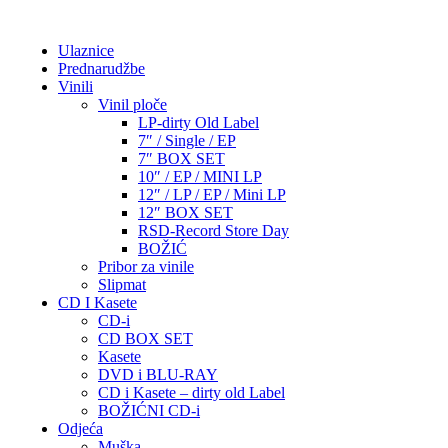
Ulaznice
Prednarudžbe
Vinili
Vinil ploče
LP-dirty Old Label
7″ / Single / EP
7″ BOX SET
10″ / EP / MINI LP
12″ / LP / EP / Mini LP
12″ BOX SET
RSD-Record Store Day
BOŽIĆ
Pribor za vinile
Slipmat
CD I Kasete
CD-i
CD BOX SET
Kasete
DVD i BLU-RAY
CD i Kasete – dirty old Label
BOŽIĆNI CD-i
Odjeća
Muška