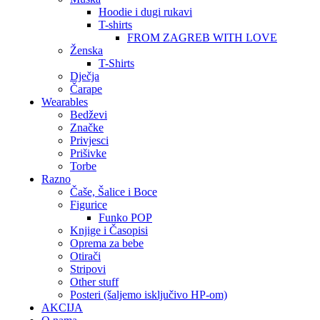
Hoodie i dugi rukavi
T-shirts
FROM ZAGREB WITH LOVE
Ženska
T-Shirts
Dječja
Čarape
Wearables
Bedževi
Značke
Privjesci
Prišivke
Torbe
Razno
Čaše, Šalice i Boce
Figurice
Funko POP
Knjige i Časopisi
Oprema za bebe
Otirači
Stripovi
Other stuff
Posteri (šaljemo isključivo HP-om)
AKCIJA