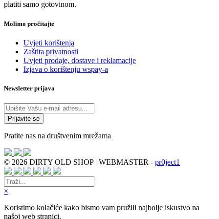
platiti samo gotovinom.
Molimo pročitajte
Uvjeti korištenja
Zaštita privatnosti
Uvjeti prodaje, dostave i reklamacije
Izjava o korištenju wspay-a
Newsletter prijava
Pratite nas na društvenim mrežama
© 2026 DIRTY OLD SHOP | WEBMASTER -
pr0ject1
×
Koristimo kolačiće kako bismo vam pružili najbolje iskustvo na
našoj web stranici.