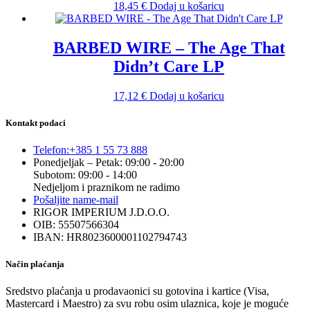
18,45
€
Dodaj u košaricu
BARBED WIRE – The Age That
Didn’t Care LP
17,12
€
Dodaj u košaricu
Kontakt podaci
Telefon:
+385 1 55 73 888
Ponedjeljak – Petak: 09:00 - 20:00
Subotom: 09:00 - 14:00
Nedjeljom i praznikom ne radimo
Pošaljite nam
e-mail
RIGOR IMPERIUM J.D.O.O.
OIB: 55507566304
IBAN: HR8023600001102794743
Način plaćanja
Sredstvo plaćanja u prodavaonici su gotovina i kartice (Visa,
Mastercard i Maestro) za svu robu osim ulaznica, koje je moguće