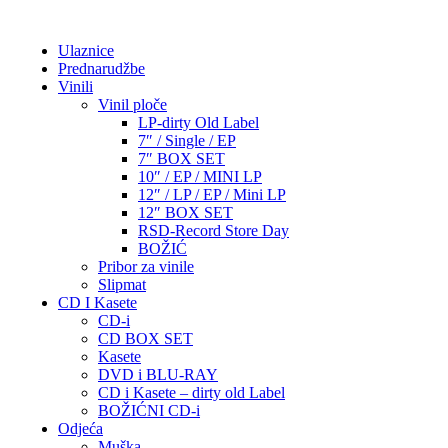
Ulaznice
Prednarudžbe
Vinili
Vinil ploče
LP-dirty Old Label
7″ / Single / EP
7″ BOX SET
10″ / EP / MINI LP
12″ / LP / EP / Mini LP
12″ BOX SET
RSD-Record Store Day
BOŽIĆ
Pribor za vinile
Slipmat
CD I Kasete
CD-i
CD BOX SET
Kasete
DVD i BLU-RAY
CD i Kasete – dirty old Label
BOŽIĆNI CD-i
Odjeća
Muška