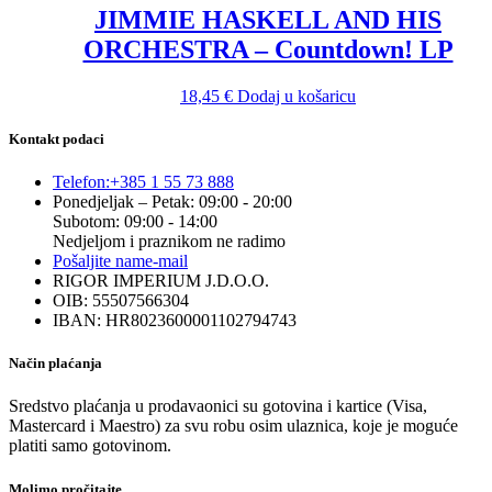
JIMMIE HASKELL AND HIS
ORCHESTRA – Countdown! LP
18,45
€
Dodaj u košaricu
Kontakt podaci
Telefon:
+385 1 55 73 888
Ponedjeljak – Petak: 09:00 - 20:00
Subotom: 09:00 - 14:00
Nedjeljom i praznikom ne radimo
Pošaljite nam
e-mail
RIGOR IMPERIUM J.D.O.O.
OIB: 55507566304
IBAN: HR8023600001102794743
Način plaćanja
Sredstvo plaćanja u prodavaonici su gotovina i kartice (Visa,
Mastercard i Maestro) za svu robu osim ulaznica, koje je moguće
platiti samo gotovinom.
Molimo pročitajte