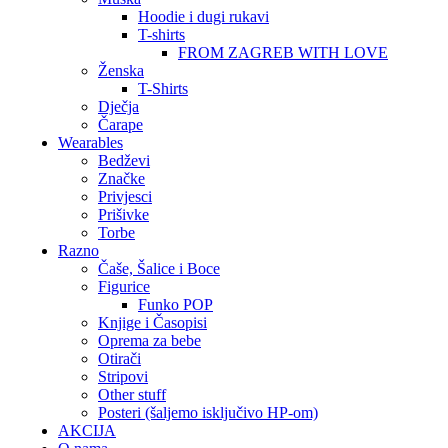
Hoodie i dugi rukavi
T-shirts
FROM ZAGREB WITH LOVE
Ženska
T-Shirts
Dječja
Čarape
Wearables
Bedževi
Značke
Privjesci
Prišivke
Torbe
Razno
Čaše, Šalice i Boce
Figurice
Funko POP
Knjige i Časopisi
Oprema za bebe
Otirači
Stripovi
Other stuff
Posteri (šaljemo isključivo HP-om)
AKCIJA