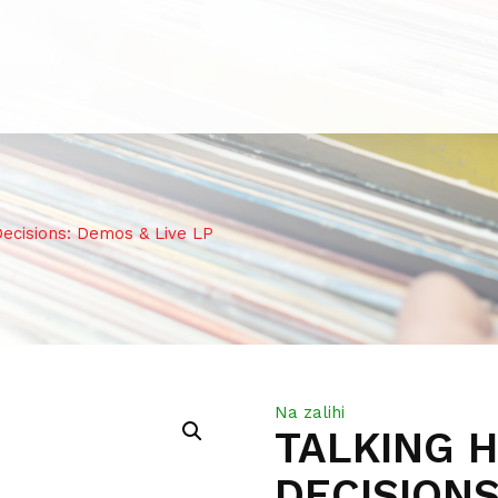
ecisions: Demos & Live LP
Na zalihi
TALKING H
DECISIONS