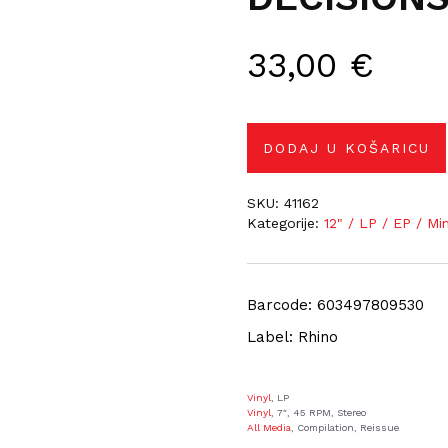
33,00
€
DODAJ U KOŠARICU
SKU:
41162
Kategorije:
12" / LP / EP / Mi
Barcode: 603497809530
Label: Rhino
Vinyl
, LP
Vinyl
, 7″, 45 RPM, Stereo
All Media
, Compilation, Reissue