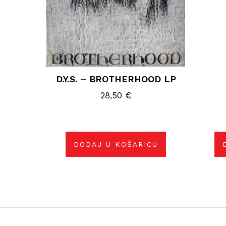
D.Y.S. – BROTHERHOOD LP
28,50
€
DODAJ U KOŠARICU