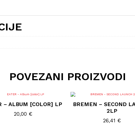
CIJE
POVEZANI PROIZVODI
R – ALBUM [COLOR] LP
BREMEN – SECOND L
2LP
20,00
€
26,41
€