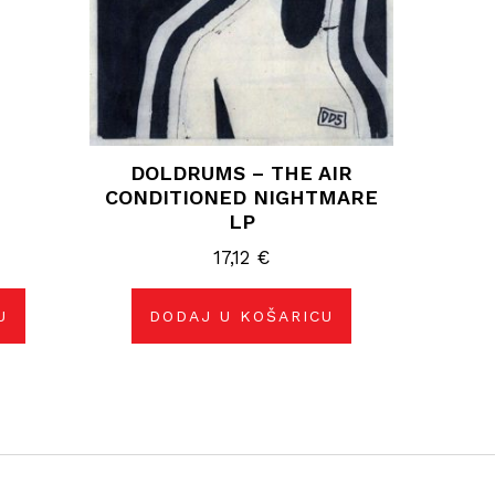
DOLDRUMS – THE AIR
CONDITIONED NIGHTMARE
LP
17,12
€
U
DODAJ U KOŠARICU