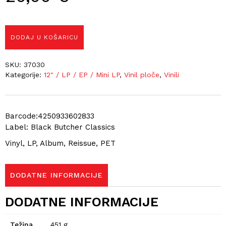
DODAJ U KOŠARICU
SKU:
37030
Kategorije:
12" / LP / EP / Mini LP
,
Vinil ploče
,
Vinili
Barcode:4250933602833
Label: Black Butcher Classics
Vinyl, LP, Album, Reissue, PET
DODATNE INFORMACIJE
DODATNE INFORMACIJE
Težina
451 g