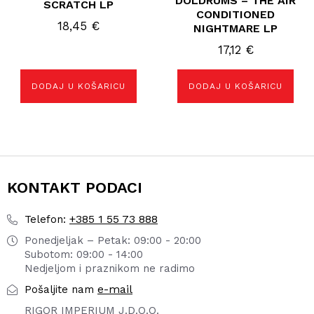
DOLDRUMS – THE AIR
SCRATCH LP
CONDITIONED
18,45
€
NIGHTMARE LP
17,12
€
DODAJ U KOŠARICU
DODAJ U KOŠARICU
KONTAKT PODACI
+385 1 55 73 888
Telefon:
Ponedjeljak – Petak: 09:00 - 20:00
Subotom: 09:00 - 14:00
Nedjeljom i praznikom ne radimo
e-mail
Pošaljite nam
RIGOR IMPERIUM J.D.O.O.