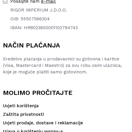
e-mail
Pošaljite nam
RIGOR IMPERIUM J.D.O.O.
OIB: 55507566304
IBAN: HR8023600001102794743
NAČIN PLAĆANJA
Sredstvo plaćanja u prodavaonici su gotovina i kartice
(Visa, Mastercard i Maestro) za svu robu osim ulaznica,
koje je moguće platiti samo gotovinom.
MOLIMO PROČITAJTE
Uvjeti korištenja
Zaštita privatnosti
Uvjeti prodaje, dostave i reklamacije
Izjava o korištenju wspay-a