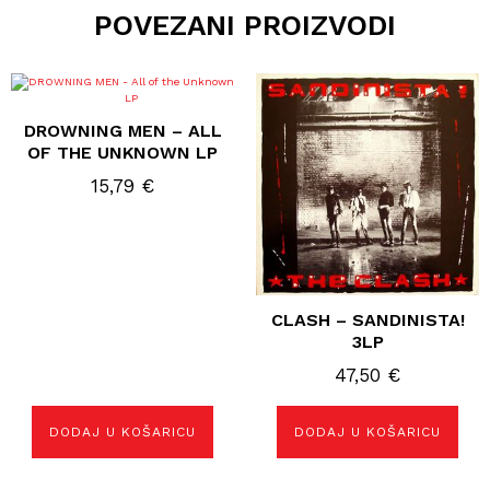
POVEZANI PROIZVODI
DROWNING MEN – ALL
OF THE UNKNOWN LP
15,79
€
CLASH – SANDINISTA!
3LP
47,50
€
DODAJ U KOŠARICU
DODAJ U KOŠARICU