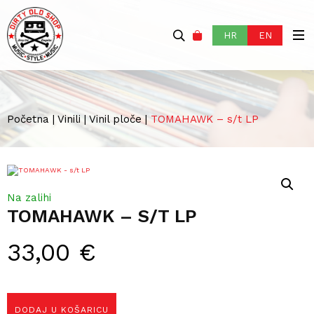
HR
EN
Početna
|
Vinili
|
Vinil ploče
|
TOMAHAWK – s/t LP
Na zalihi
TOMAHAWK – S/T LP
33,00
€
DODAJ U KOŠARICU