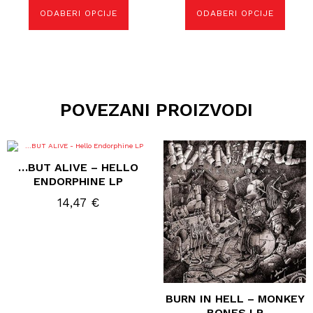
stranici
stranici
proizvoda
proizvoda
ODABERI OPCIJE
ODABERI OPCIJE
POVEZANI PROIZVODI
…BUT ALIVE – HELLO
ENDORPHINE LP
14,47
€
BURN IN HELL – MONKEY
BONES LP