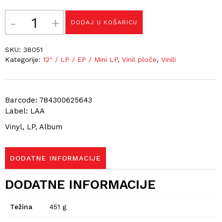
Količina
DODAJ U KOŠARICU
SKU:
38051
Kategorije:
12" / LP / EP / Mini LP
,
Vinil ploče
,
Vinili
Barcode: 784300625643
Label: LAA
Vinyl, LP, Album
DODATNE INFORMACIJE
DODATNE INFORMACIJE
Težina
451 g