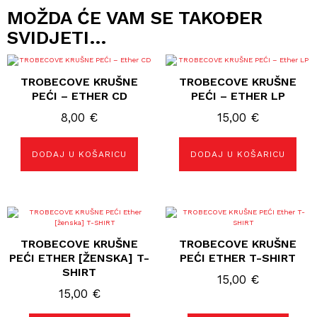
MOŽDA ĆE VAM SE TAKOĐER
SVIDJETI…
TROBECOVE KRUŠNE
TROBECOVE KRUŠNE
PEĆI – ETHER CD
PEĆI – ETHER LP
8,00
€
15,00
€
DODAJ U KOŠARICU
DODAJ U KOŠARICU
Ovaj
Ovaj
proizvod
proizvod
ima
ima
TROBECOVE KRUŠNE
TROBECOVE KRUŠNE
više
više
varijanti.
varijanti.
PEĆI ETHER [ŽENSKA] T-
PEĆI ETHER T-SHIRT
Opcije
Opcije
SHIRT
se
se
15,00
€
mogu
mogu
15,00
€
odabrati
odabrati
na
na