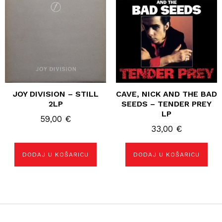
JOY DIVISION – STILL
CAVE, NICK AND THE BAD
2LP
SEEDS – TENDER PREY
LP
59,00
€
33,00
€
DODAJ U KOŠARICU
DODAJ U KOŠARICU