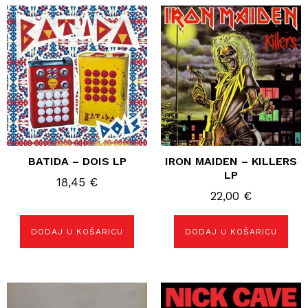
BATIDA – DOIS LP
IRON MAIDEN – KILLERS
LP
18,45
€
22,00
€
DODAJ U KOŠARICU
DODAJ U KOŠARICU