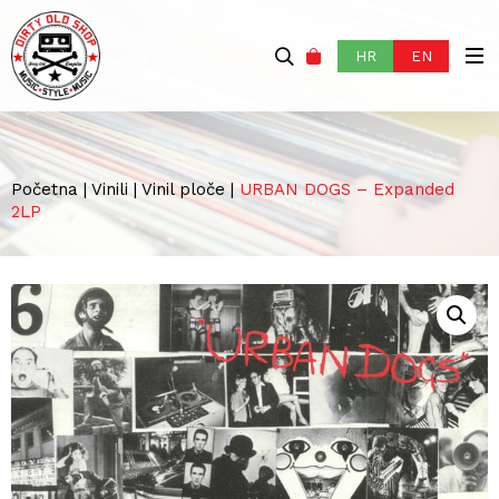
HR
EN
Početna
|
Vinili
|
Vinil ploče
|
URBAN DOGS – Expanded
2LP