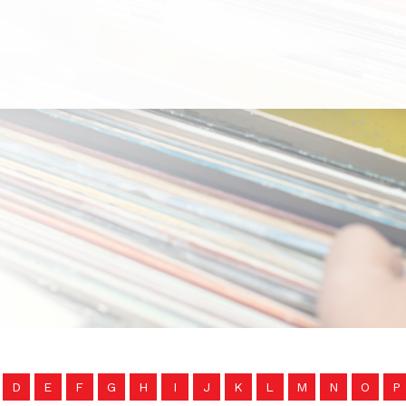
D
E
F
G
H
I
J
K
L
M
N
O
P