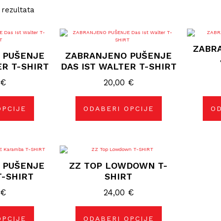
 rezultata
j
Ovaj
izvod
proizvod
ZABR
ima
 PUŠENJE
ZABRANJENO PUŠENJE
više
janti.
varijanti.
ER T-SHIRT
DAS IST WALTER T-SHIRT
ije
Opcije
se
0
€
20,00
€
gu
mogu
rati
odabrati
na
nici
stranici
OPCIJE
ODABERI OPCIJE
OD
izvoda
proizvoda
j
Ovaj
izvod
proizvod
 PUŠENJE
ZZ TOP LOWDOWN T-
ima
više
-SHIRT
SHIRT
janti.
varijanti.
ije
Opcije
0
€
24,00
€
se
gu
mogu
rati
odabrati
na
OPCIJE
ODABERI OPCIJE