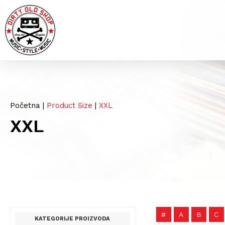
Početna
|
Product Size
|
XXL
XXL
#
A
B
C
KATEGORIJE PROIZVODA