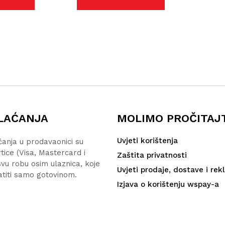
nici
stranici
izvoda
proizvoda
LAĆANJA
MOLIMO PROČITAJ
Uvjeti korištenja
ćanja u prodavaonici su
rtice (Visa, Mastercard i
Zaštita privatnosti
vu robu osim ulaznica, koje
Uvjeti prodaje, dostave i rek
atiti samo gotovinom.
Izjava o korištenju wspay-a