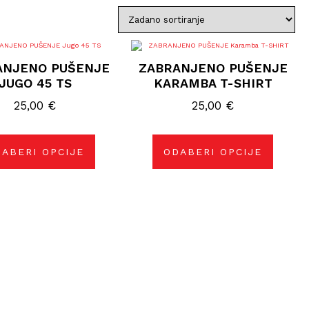
Ovaj
Ovaj
proizvod
proizvod
ANJENO PUŠENJE
ZABRANJENO PUŠENJE
ima
ima
više
više
JUGO 45 TS
KARAMBA T-SHIRT
varijanti.
varijanti.
Opcije
Opcije
25,00
€
25,00
€
se
se
mogu
mogu
odabrati
odabrati
na
na
stranici
stranici
ABERI OPCIJE
ODABERI OPCIJE
proizvoda
proizvoda