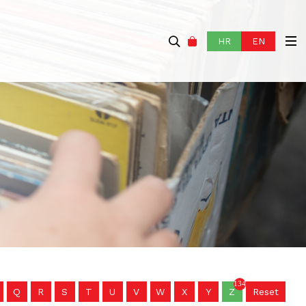
HR
EN
134
Q
R
S
T
U
V
W
X
Y
Z
Reset