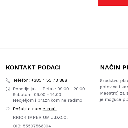
stra
pro
KONTAKT PODACI
NAČIN P
+385 1 55 73 888
Telefon:
Sredstvo pla
gotovina i ka
Ponedjeljak – Petak: 09:00 - 20:00
Maestro) za s
Subotom: 09:00 - 14:00
je moguće pl
Nedjeljom i praznikom ne radimo
e-mail
Pošaljite nam
RIGOR IMPERIUM J.D.O.O.
OIB: 55507566304