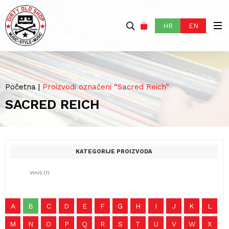
HR
EN
Početna
|
Proizvodi označeni “Sacred Reich”
SACRED REICH
KATEGORIJE PROIZVODA
Vinili
(1)
A
B
C
D
E
F
G
H
I
J
K
L
M
N
O
P
Q
R
S
T
U
V
W
X