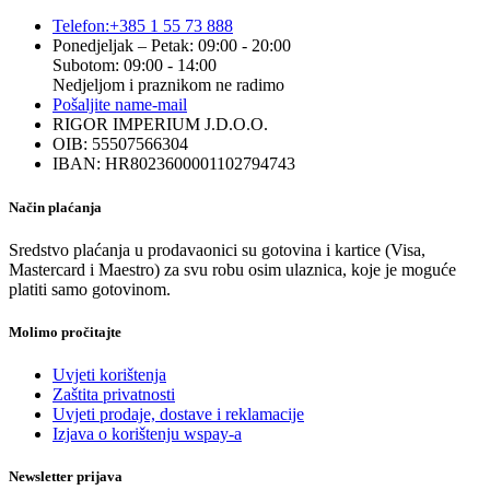
Telefon:
+385 1 55 73 888
Ponedjeljak – Petak: 09:00 - 20:00
Subotom: 09:00 - 14:00
Nedjeljom i praznikom ne radimo
Pošaljite nam
e-mail
RIGOR IMPERIUM J.D.O.O.
OIB: 55507566304
IBAN: HR8023600001102794743
Način plaćanja
Sredstvo plaćanja u prodavaonici su gotovina i kartice (Visa,
Mastercard i Maestro) za svu robu osim ulaznica, koje je moguće
platiti samo gotovinom.
Molimo pročitajte
Uvjeti korištenja
Zaštita privatnosti
Uvjeti prodaje, dostave i reklamacije
Izjava o korištenju wspay-a
Newsletter prijava