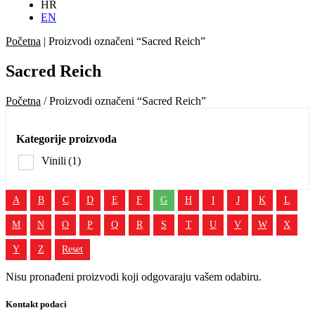
HR
EN
Početna
|
Proizvodi označeni “Sacred Reich”
Sacred Reich
Početna
/ Proizvodi označeni “Sacred Reich”
Kategorije proizvoda
Vinili
(1)
A
B
C
D
E
F
G
H
I
J
K
L
M
N
O
P
Q
R
S
T
U
V
W
X
Y
Z
Reset
Nisu pronađeni proizvodi koji odgovaraju vašem odabiru.
Kontakt podaci