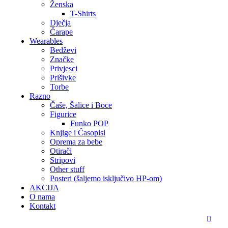
Ženska
T-Shirts
Dječja
Čarape
Wearables
Bedževi
Značke
Privjesci
Prišivke
Torbe
Razno
Čaše, Šalice i Boce
Figurice
Funko POP
Knjige i Časopisi
Oprema za bebe
Otirači
Stripovi
Other stuff
Posteri (šaljemo isključivo HP-om)
AKCIJA
O nama
Kontakt