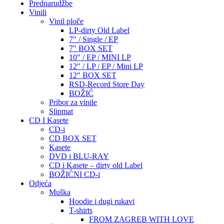
Prednarudžbe
Vinili
Vinil ploče
LP-dirty Old Label
7″ / Single / EP
7″ BOX SET
10″ / EP / MINI LP
12″ / LP / EP / Mini LP
12″ BOX SET
RSD-Record Store Day
BOŽIĆ
Pribor za vinile
Slipmat
CD I Kasete
CD-i
CD BOX SET
Kasete
DVD i BLU-RAY
CD i Kasete – dirty old Label
BOŽIĆNI CD-i
Odjeća
Muška
Hoodie i dugi rukavi
T-shirts
FROM ZAGREB WITH LOVE