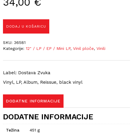
34,00
€
DODAJ U KOŠARICU
SKU:
36581
Kategorije:
12" / LP / EP / Mini LP
,
Vinil ploče
,
Vinili
Label: Dostava Zvuka
Vinyl, LP, Album, Reissue, black vinyl
DODATNE INFORMACIJE
DODATNE INFORMACIJE
Težina
451 g