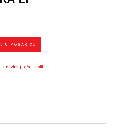
J U KOŠARICU
ni LP
,
Vinil ploče
,
Vinili