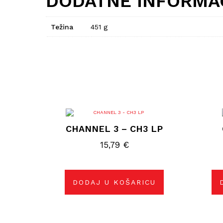
DODATNE INFORMA
Težina
451 g
CHANNEL 3 – CH3 LP
15,79
€
DODAJ U KOŠARICU