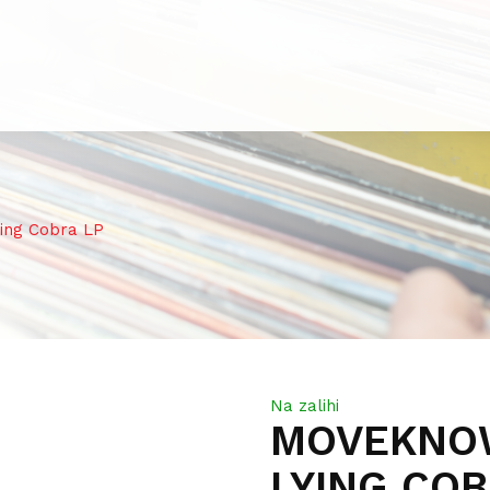
ng Cobra LP
Na zalihi
MOVEKNO
LYING COB