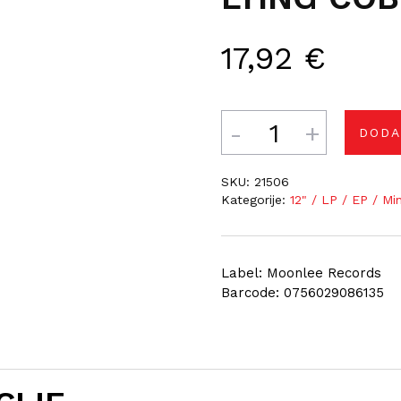
17,92
€
Količina
DODA
SKU:
21506
Kategorije:
12" / LP / EP / Mi
Label: Moonlee Records
Barcode: 0756029086135