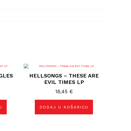
GLES
HELLSONGS – THESE ARE
EVIL TIMES LP
18,45
€
U
DODAJ U KOŠARICU