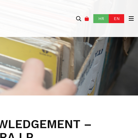
HR
EN
WLEDGEMENT –
RA LP