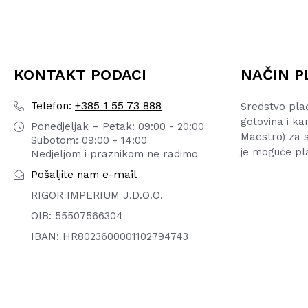
KONTAKT PODACI
NAČIN P
+385 1 55 73 888
Telefon:
Sredstvo pla
gotovina i ka
Ponedjeljak – Petak: 09:00 - 20:00
Maestro) za s
Subotom: 09:00 - 14:00
je moguće pl
Nedjeljom i praznikom ne radimo
e-mail
Pošaljite nam
RIGOR IMPERIUM J.D.O.O.
OIB: 55507566304
IBAN: HR8023600001102794743