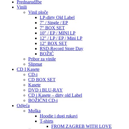
Prednarudžbe
Vinili
Vinil ploče
LP-dirty Old Label
7″ / Single / EP
7″ BOX SET
10″ / EP / MINI LP
12″ / LP / EP / Mini LP
12″ BOX SET
RSD-Record Store Day
BOŽIĆ
Pribor za vinile
Slipmat
CD I Kasete
CD-i
CD BOX SET
Kasete
DVD i BLU-RAY
CD i Kasete – dirty old Label
BOŽIĆNI CD-i
Odjeća
Muška
Hoodie i dugi rukavi
T-shirts
FROM ZAGREB WITH LOVE