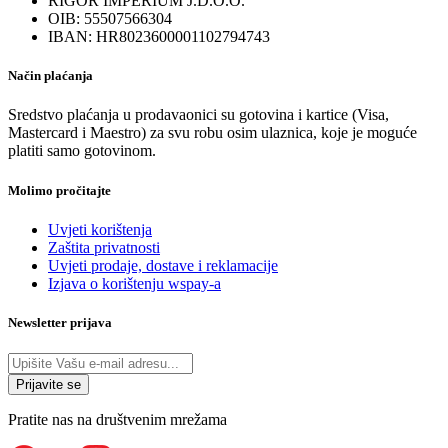
RIGOR IMPERIUM J.D.O.O.
OIB: 55507566304
IBAN: HR8023600001102794743
Način plaćanja
Sredstvo plaćanja u prodavaonici su gotovina i kartice (Visa,
Mastercard i Maestro) za svu robu osim ulaznica, koje je moguće
platiti samo gotovinom.
Molimo pročitajte
Uvjeti korištenja
Zaštita privatnosti
Uvjeti prodaje, dostave i reklamacije
Izjava o korištenju wspay-a
Newsletter prijava
Pratite nas na društvenim mrežama