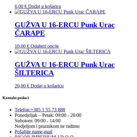
6,00
€
Dodaj u košaricu
GUŽVA U 16-ERCU Punk Urac
ČARAPE
Ovaj
10,00
€
Odaberi opcije
proizvod
ima
više
GUŽVA U 16-ERCU Punk Urac
varijanti.
ŠILTERICA
Opcije
se
mogu
20,00
€
Dodaj u košaricu
odabrati
na
Kontakt podaci
stranici
proizvoda
Telefon:
+385 1 55 73 888
Ponedjeljak – Petak: 09:00 - 20:00
Subotom: 09:00 - 14:00
Nedjeljom i praznikom ne radimo
Pošaljite nam
e-mail