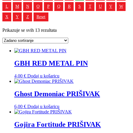
L
M
N
O
P
Q
R
S
T
U
V
W
X
Y
Z
Reset
Prikazuje se svih 13 rezultata
GBH RED METAL PIN
4,00
€
Dodaj u košaricu
Ghost Demoniac PRIŠIVAK
6,00
€
Dodaj u košaricu
Gojira Fortitude PRIŠIVAK