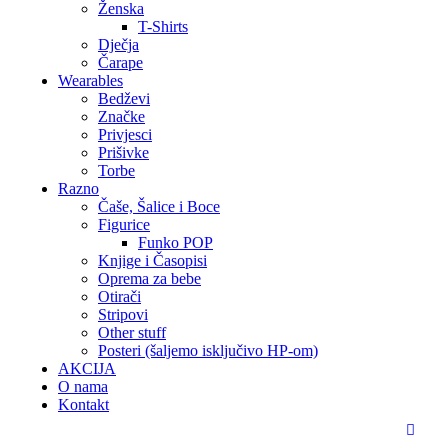
Ženska
T-Shirts
Dječja
Čarape
Wearables
Bedževi
Značke
Privjesci
Prišivke
Torbe
Razno
Čaše, Šalice i Boce
Figurice
Funko POP
Knjige i Časopisi
Oprema za bebe
Otirači
Stripovi
Other stuff
Posteri (šaljemo isključivo HP-om)
AKCIJA
O nama
Kontakt