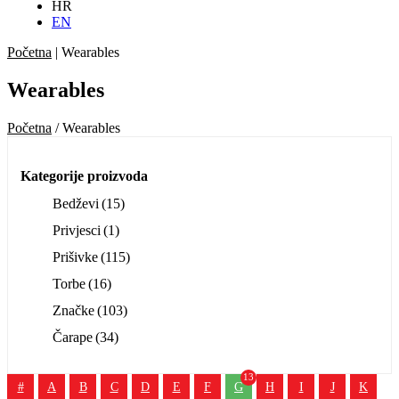
HR
EN
Početna
|
Wearables
Wearables
Početna
/ Wearables
Kategorije proizvoda
Bedževi
(15)
Privjesci
(1)
Prišivke
(115)
Torbe
(16)
Značke
(103)
Čarape
(34)
13
#
A
B
C
D
E
F
G
H
I
J
K