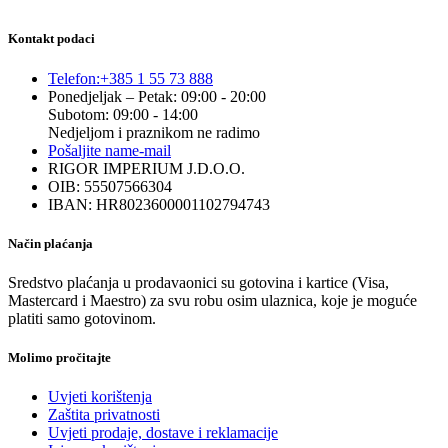
Kontakt podaci
Telefon:
+385 1 55 73 888
Ponedjeljak – Petak: 09:00 - 20:00
Subotom: 09:00 - 14:00
Nedjeljom i praznikom ne radimo
Pošaljite nam
e-mail
RIGOR IMPERIUM J.D.O.O.
OIB: 55507566304
IBAN: HR8023600001102794743
Način plaćanja
Sredstvo plaćanja u prodavaonici su gotovina i kartice (Visa,
Mastercard i Maestro) za svu robu osim ulaznica, koje je moguće
platiti samo gotovinom.
Molimo pročitajte
Uvjeti korištenja
Zaštita privatnosti
Uvjeti prodaje, dostave i reklamacije