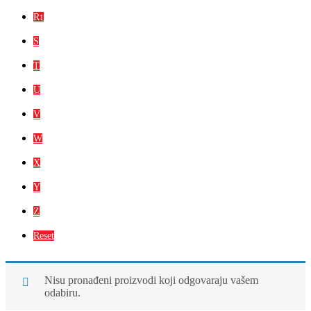
R
1
S
T
U
V
W
X
Y
Z
Reset
Nisu pronađeni proizvodi koji odgovaraju vašem
odabiru.