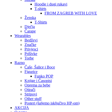
Hoodie i dugi rukavi
T-shirts
FROM ZAGREB WITH LOVE
Ženska
T-Shirts
Dječja
Čarape
Wearables
Bedževi
Značke
Privjesci
Prišivke
Torbe
Razno
Čaše, Šalice i Boce
Figurice
Funko POP
Knjige i Časopisi
Oprema za bebe
Otirači
Stripovi
Other stuff
Posteri (šaljemo isključivo HP-om)
AKCIJA