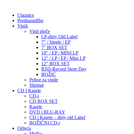
Ulaznice
Prednarudžbe
Vinili
Vinil ploče
LP-dirty Old Label
7″ / Single / EP
7″ BOX SET
10″ / EP / MINI LP
12″ / LP / EP / Mini LP
12″ BOX SET
RSD-Record Store Day
BOŽIĆ
Pribor za vinile
Slipmat
CD I Kasete
CD-i
CD BOX SET
Kasete
DVD i BLU-RAY
CD i Kasete – dirty old Label
BOŽIĆNI CD-i
Odjeća
Muška